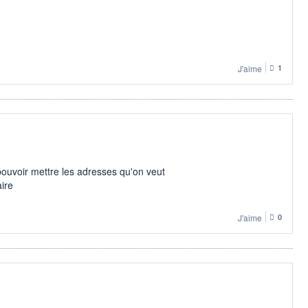
J'aime
1
pouvoir mettre les adresses qu'on veut
ire
J'aime
0