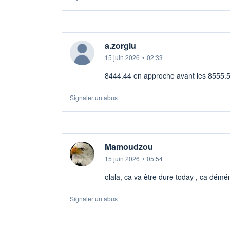
a.zorglu
15 juin 2026
•
02:33
8444.44 en approche avant les 8555.5
Signaler un abus
Mamoudzou
15 juin 2026
•
05:54
olala, ca va être dure today , ca démé
Signaler un abus