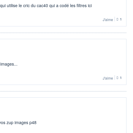
utilise le cric du cac40 qui a codé les filtres ici
J'aime
1
d'images...
J'aime
1
 vos zup images p48