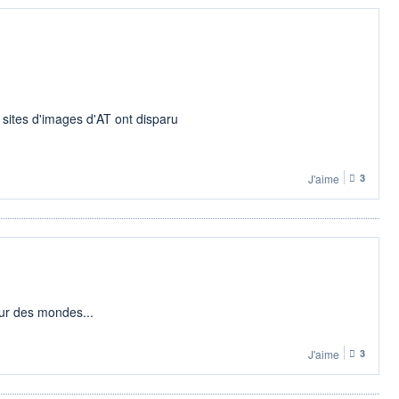
 sites d'images d'AT ont disparu
J'aime
3
eur des mondes...
J'aime
3