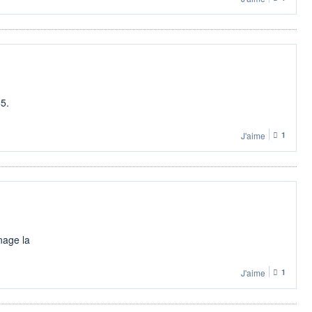
5.
J'aime
1
nage la
J'aime
1