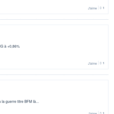
J'aime
1
IG à +0,86%
J'aime
1
 la guerre titre BFM là...
J'aime
1