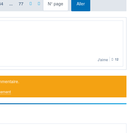
à la page
44
...
77
Aller
J'aime
12
mmentaire.
tement