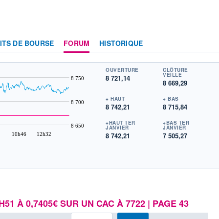
ITS DE BOURSE
FORUM
HISTORIQUE
OUVERTURE
CLÔTURE
VEILLE
8 721,14
8 750
8 669,29
+ HAUT
+ BAS
8 700
8 742,21
8 715,84
+HAUT 1ER
+BAS 1ER
8 650
JANVIER
JANVIER
10h46
12h32
8 742,21
7 505,27
2H51 À 0,7405€ SUR UN CAC À 7722 | PAGE 43