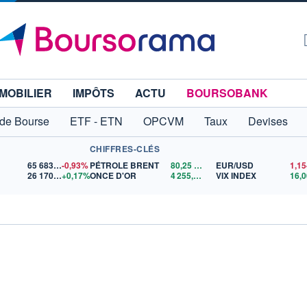
MOBILIER
IMPÔTS
ACTU
BOURSOBANK
 de Bourse
ETF - ETN
OPCVM
Taux
Devises
CHIFFRES-CLÉS
65 683,26
-0,93%
PÉTROLE BRENT
80,25
$US
EUR/USD
26 170,80
+0,17%
ONCE D'OR
4 255,36
$US
VIX INDEX
16,0