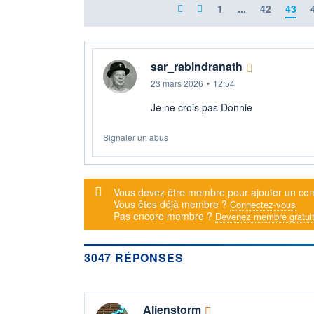
1
...
42
43
sar_rabindranath
23 mars 2026
•
12:54
Je ne crois pas Donnie
Signaler un abus
Message d'alerte
Vous devez être membre pour ajouter un co
Vous êtes déjà membre ?
Connectez-vous
Pas encore membre ?
Devenez membre gratui
3047 RÉPONSES
Alienstorm