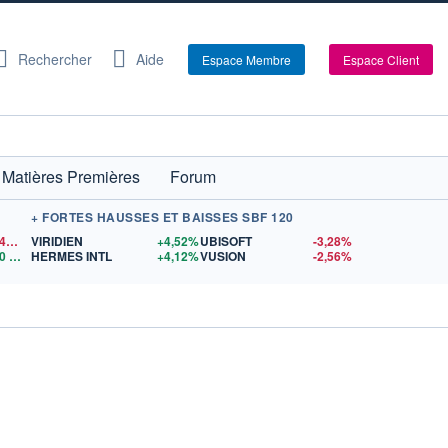
Rechercher
Aide
Espace Membre
Espace Client
Matières Premières
Forum
+ FORTES HAUSSES ET BAISSES SBF 120
1,1542
$US
VIRIDIEN
+4,52%
UBISOFT
-3,28%
0
$US
HERMES INTL
+4,12%
VUSION
-2,56%