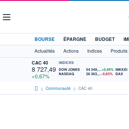
Menu
BOURSE
ÉPARGNE
BUDGET
IM
Actualités
Actions
Indices
Produits
CAC 40
INDICES
8 727,49
DOW JONES
54 349,12
+0,49%
NIKKEI
NASDAQ
26 363,44
-0,83%
DAX
+0,67%
Communauté
CAC 40