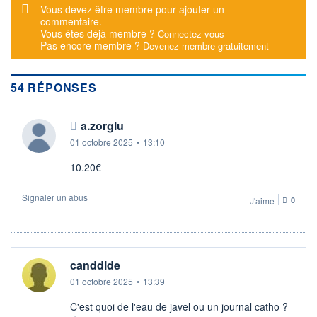
Message d'alerte
Vous devez être membre pour ajouter un
+ ALERTE
+ LISTE
commentaire.
Vous êtes déjà membre ?
Connectez-vous
Pas encore membre ?
Devenez membre gratuitement
54 RÉPONSES
a.zorglu
01 octobre 2025
•
13:10
10.20€
Signaler un abus
J'aime
0
canddide
01 octobre 2025
•
13:39
C'est quoi de l'eau de javel ou un journal catho ?