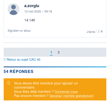
a.zorglu
12 mai 2026
•
09:18
14.14€
Signaler un abus
J'aime
0
1
2
Retour au sujet CAC 40
54 RÉPONSES
Message d'alerte
Vous devez être membre pour ajouter un
commentaire.
Vous êtes déjà membre ?
Connectez-vous
Pas encore membre ?
Devenez membre gratuitement