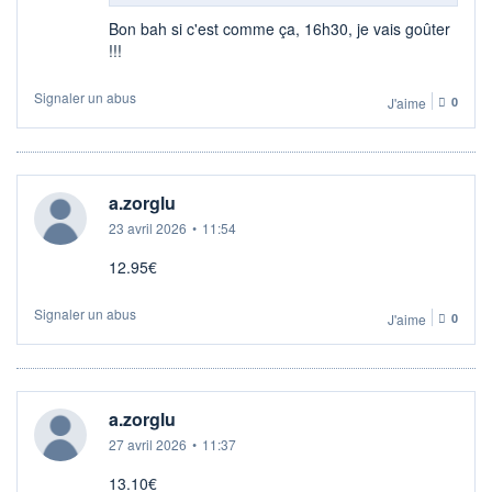
Bon bah si c'est comme ça, 16h30, je vais goûter
!!!
Signaler un abus
J'aime
0
a.zorglu
23 avril 2026
•
11:54
12.95€
Signaler un abus
J'aime
0
a.zorglu
27 avril 2026
•
11:37
13.10€