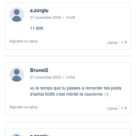
a.zorglu
27 novembre 2025
•
14:49
11.80€
Signaler un abus
J'aime
0
Brunel2
27 novembre 2025
•
14:54
vu le temps que tu passes a remonter tes posts
d'achat fictifs c'est mérité ta couronne :-)
Signaler un abus
J'aime
0
a.zorglu