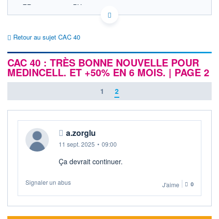
FR0003500008 PX1
EURONEXT PARIS DONNÉES TEMPS RÉEL
Politique d'exécution
Retour au sujet CAC 40
8 760
CAC 40 : TRÈS BONNE NOUVELLE POUR
8 740
MEDINCELL. ET +50% EN 6 MOIS. | PAGE 2
8 720
8 700
1
2
8 680
11h53
14h46
OUVERTURE
CLÔTURE VEILLE
8 712,29
8 699,71
a.zorglu
11 sept. 2025
•
09:00
+ HAUT
+ BAS
8 755,03
8 697,19
Ça devrait continuer.
+HAUT 1ER
+BAS 1ER
JANVIER
JANVIER
8 755,03
7 505,27
Signaler un abus
J'aime
0
VOLUME
DERNIER ÉCHANGE
3 363 M€
07.08.26 / 18:05:02