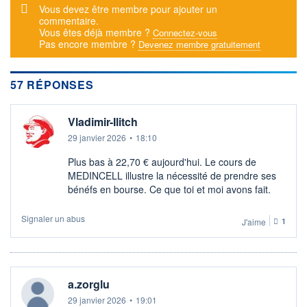
Message d'alerte
Vous devez être membre pour ajouter un
+ ALERTE
+ LISTE
commentaire.
Vous êtes déjà membre ?
Connectez-vous
Pas encore membre ?
Devenez membre gratuitement
57 RÉPONSES
Vladimir-Ilitch
29 janvier 2026
•
18:10
Plus bas à 22,70 € aujourd'hui. Le cours de
MEDINCELL illustre la nécessité de prendre ses
bénéfs en bourse. Ce que toi et moi avons fait.
Signaler un abus
J'aime
1
a.zorglu
29 janvier 2026
•
19:01