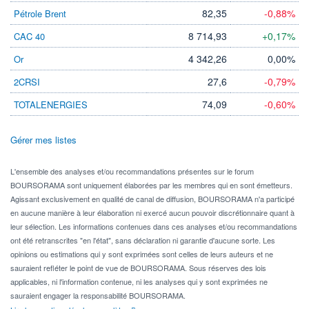
82,35
-0,88%
Pétrole Brent
8 714,93
+0,17%
CAC 40
4 342,26
0,00%
Or
27,6
-0,79%
2CRSI
74,09
-0,60%
TOTALENERGIES
Gérer mes listes
L'ensemble des analyses et/ou recommandations présentes sur le forum
BOURSORAMA sont uniquement élaborées par les membres qui en sont émetteurs.
Agissant exclusivement en qualité de canal de diffusion, BOURSORAMA n'a participé
en aucune manière à leur élaboration ni exercé aucun pouvoir discrétionnaire quant à
leur sélection. Les informations contenues dans ces analyses et/ou recommandations
ont été retranscrites "en l'état", sans déclaration ni garantie d'aucune sorte. Les
opinions ou estimations qui y sont exprimées sont celles de leurs auteurs et ne
sauraient refléter le point de vue de BOURSORAMA. Sous réserves des lois
applicables, ni l'information contenue, ni les analyses qui y sont exprimées ne
sauraient engager la responsabilité BOURSORAMA.