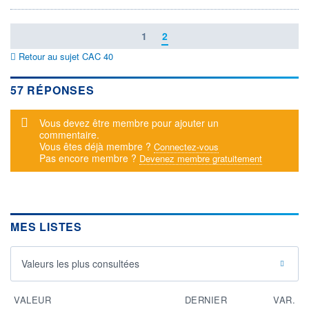
1
2
Retour au sujet CAC 40
57 RÉPONSES
Message d'alerte
Vous devez être membre pour ajouter un
commentaire.
Vous êtes déjà membre ?
Connectez-vous
Pas encore membre ?
Devenez membre gratuitement
MES LISTES
Valeurs les plus consultées
VALEUR
DERNIER
VAR.