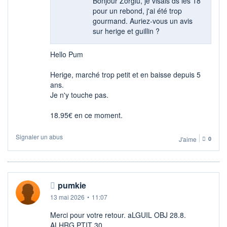
Bonjour Zorglu, je visais ds les 18
pour un rebond, j'ai été trop
gourmand. Auriez-vous un avis
sur herige et guillin ?
Hello Pum
Herige, marché trop petit et en baisse depuis 5
ans.
Je n'y touche pas.
18.95€ en ce moment.
Signaler un abus
J'aime
0
pumkie
13 mai 2026
•
11:07
Merci pour votre retour. aLGUIL OBJ 28.8.
ALHRG PTIT 30