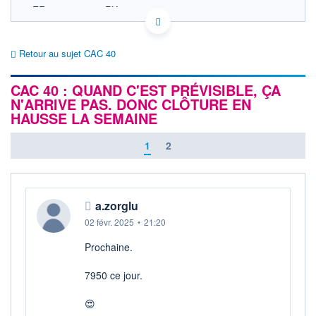
FR0003500008 PX1
EURONEXT PARIS DONNÉES TEMPS RÉEL
Politique d'exécution
Retour au sujet CAC 40
8 700
CAC 40 : QUAND C'EST PRÉVISIBLE, ÇA
8 680
N'ARRIVE PAS. DONC CLÔTURE EN
HAUSSE LA SEMAINE
8 660
8 640
1
2
11h53
14h46
OUVERTURE
CLÔTURE VEILLE
8 684,27
8 666,63
a.zorglu
+ HAUT
+ BAS
8 693,89
8 656,73
02 févr. 2025
•
21:20
+HAUT 1ER
+BAS 1ER
Prochaine.
JANVIER
JANVIER
8 693,89
7 505,27
7950 ce jour.
VOLUME
DERNIER ÉCHANGE
3 584 M€
05.08.26 / 18:05:02
😍