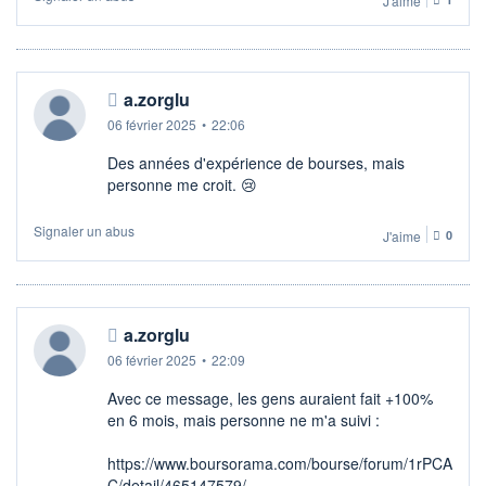
J'aime
a.zorglu
06 février 2025
•
22:06
Des années d'expérience de bourses, mais
personne me croit. 😢
Signaler un abus
J'aime
0
a.zorglu
06 février 2025
•
22:09
Avec ce message, les gens auraient fait +100%
en 6 mois, mais personne ne m'a suivi :
https://www.boursorama.com/bourse/forum/1rPCA
C/detail/465147579/