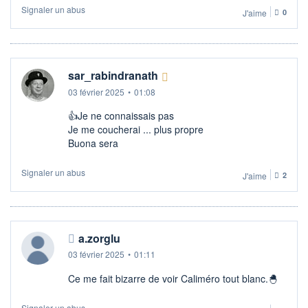
Signaler un abus
J'aime
0
sar_rabindranath
03 février 2025
•
01:08
👍​Je ne connaissais pas
Je me coucherai ... plus propre
Buona sera
Signaler un abus
J'aime
2
a.zorglu
03 février 2025
•
01:11
Ce me fait bizarre de voir Caliméro tout blanc.🐣
Signaler un abus