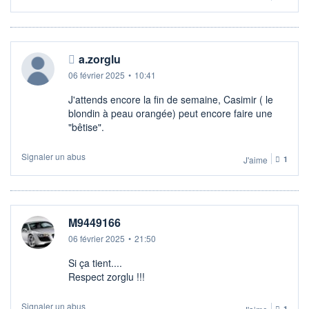
a.zorglu
06 février 2025
•
10:41
J'attends encore la fin de semaine, Casimir ( le
blondin à peau orangée) peut encore faire une
"bêtise".
Signaler un abus
J'aime
1
M9449166
06 février 2025
•
21:50
Si ça tient....
Respect zorglu !!!
Signaler un abus
1