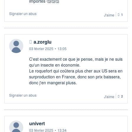
importés 🤔🤔🤔
Signaler un abus
J'aime
1
a.zorglu
03 février 2025
•
13:05
C'est exactement ce que je pense, mais je ne suis
qu'un insecte en économie.
Le roquefort qui coûtera plus cher aux US sera en
surproduction en France, donc son prix baissera,
donc j'en mangerai pluss.
Signaler un abus
J'aime
2
univert
03 février 2025
•
13:34