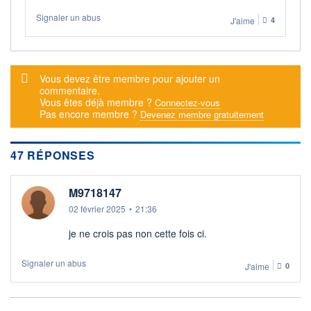
+ ALERTE
+ LISTE
Signaler un abus
J'aime
4
Message d'alerte
Vous devez être membre pour ajouter un
commentaire.
Vous êtes déjà membre ?
Connectez-vous
Pas encore membre ?
Devenez membre gratuitement
47 RÉPONSES
M9718147
02 février 2025
•
21:36
je ne crois pas non cette fois ci.
Signaler un abus
J'aime
0