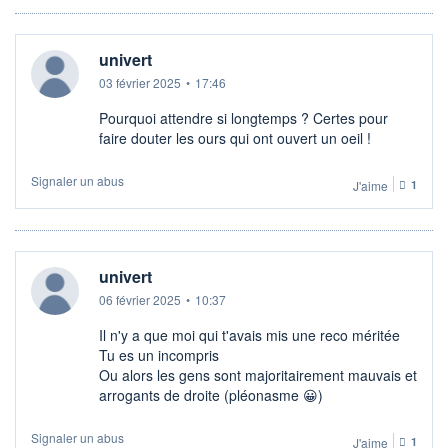
univert
03 février 2025
•
17:46
Pourquoi attendre si longtemps ? Certes pour
faire douter les ours qui ont ouvert un oeil !
Signaler un abus
J'aime
1
univert
06 février 2025
•
10:37
Il n'y a que moi qui t'avais mis une reco méritée
Tu es un incompris
Ou alors les gens sont majoritairement mauvais et
arrogants de droite (pléonasme 😀)
Signaler un abus
J'aime
1