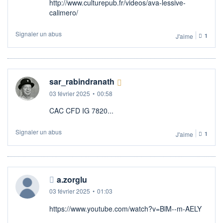
http://www.culturepub.fr/videos/ava-lessive-
calimero/
Signaler un abus
J'aime
1
sar_rabindranath
03 février 2025
•
00:58
CAC CFD IG 7820...
Signaler un abus
J'aime
1
a.zorglu
03 février 2025
•
01:03
https://www.youtube.com/watch?v=BlM--m-AELY