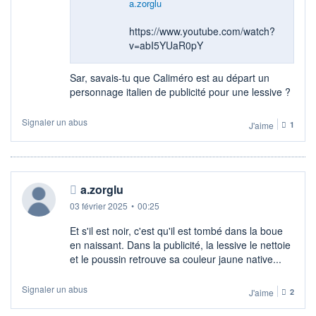
a.zorglu
https://www.youtube.com/watch?
v=abI5YUaR0pY
Sar, savais-tu que Caliméro est au départ un
personnage italien de publicité pour une lessive ?
Signaler un abus
J'aime
1
a.zorglu
03 février 2025
•
00:25
Et s'il est noir, c'est qu'il est tombé dans la boue
en naissant. Dans la publicité, la lessive le nettoie
et le poussin retrouve sa couleur jaune native...
Signaler un abus
J'aime
2