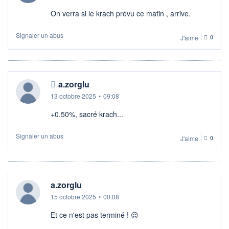
On verra si le krach prévu ce matin , arrive.
Signaler un abus
J'aime
0
a.zorglu
13 octobre 2025
•
09:08
+0.50%, sacré krach...
Signaler un abus
J'aime
0
a.zorglu
15 octobre 2025
•
00:08
Et ce n'est pas terminé ! 😌