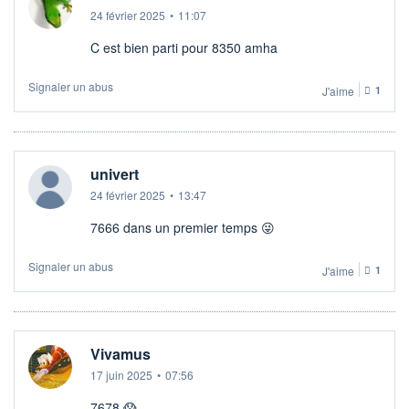
24 février 2025
•
11:07
C est bien parti pour 8350 amha
Signaler un abus
J'aime
1
univert
24 février 2025
•
13:47
7666 dans un premier temps 😜
Signaler un abus
J'aime
1
Vivamus
17 juin 2025
•
07:56
7678 😱