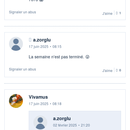
Signaler un abus
J'aime
1
a.zorglu
17 juin 2025
•
08:15
La semaine n'est pas terminé. 😜
Signaler un abus
J'aime
0
Vivamus
17 juin 2025
•
08:18
a.zorglu
02 février 2025
•
21:20