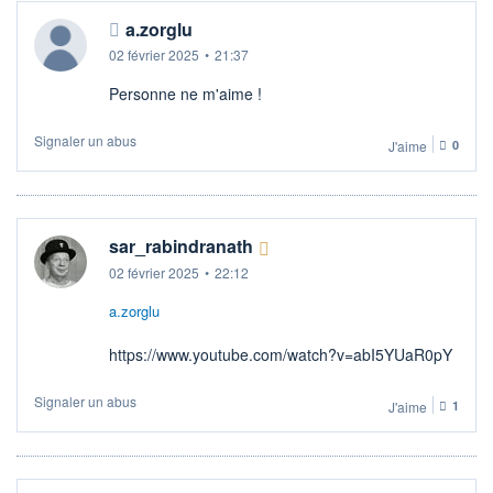
a.zorglu
02 février 2025
•
21:37
Personne ne m'aime !
Signaler un abus
J'aime
0
sar_rabindranath
02 février 2025
•
22:12
a.zorglu
https://www.youtube.com/watch?v=abI5YUaR0pY
Signaler un abus
J'aime
1