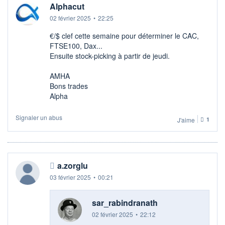
Alphacut
02 février 2025
•
22:25
€/$ clef cette semaine pour déterminer le CAC,
FTSE100, Dax...
Ensuite stock-picking à partir de jeudi.
AMHA
Bons trades
Alpha
Signaler un abus
J'aime
1
a.zorglu
03 février 2025
•
00:21
sar_rabindranath
02 février 2025
•
22:12