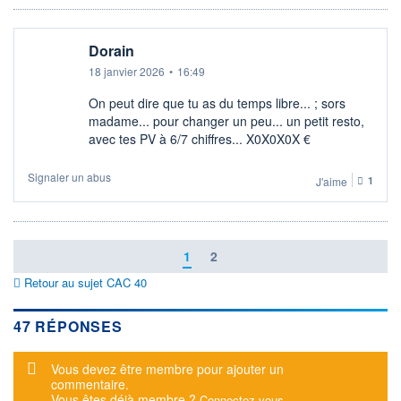
Dorain
18 janvier 2026
•
16:49
On peut dire que tu as du temps libre... ; sors
madame... pour changer un peu... un petit resto,
avec tes PV à 6/7 chiffres... X0X0X0X €
Signaler un abus
J'aime
1
1
2
Retour au sujet CAC 40
47 RÉPONSES
Message d'alerte
Vous devez être membre pour ajouter un
commentaire.
Vous êtes déjà membre ?
Connectez-vous