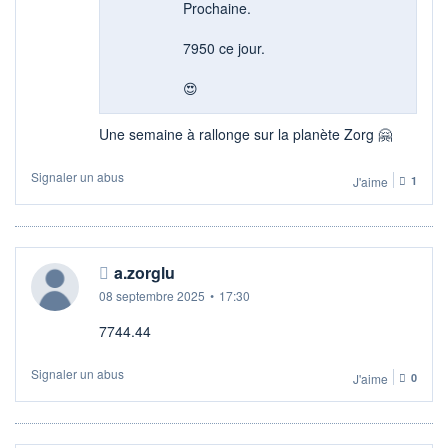
Prochaine.
7950 ce jour.
😍
Une semaine à rallonge sur la planète Zorg 🤗
Signaler un abus
J'aime
1
a.zorglu
08 septembre 2025
•
17:30
7744.44
Signaler un abus
J'aime
0