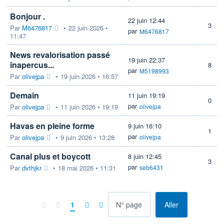
Bonjour .
22 juin 12:44
3
Par
M6476817
•
22 juin 2026 •
par
M6476817
11:47
News revalorisation passé
19 juin 22:37
inapercus...
8
par
M5198993
Par
olivejpa
•
19 juin 2026 • 16:57
Demain
11 juin 19:19
0
par
Par
olivejpa
•
11 juin 2026 • 19:19
olivejpa
Havas en pleine forme
9 juin 16:10
1
par
Par
olivejpa
•
9 juin 2026 • 13:28
olivejpa
Canal plus et boycott
8 juin 12:45
3
par
Par
dvthjkr
•
18 mai 2026 • 11:31
seb6431
à la page
1
Aller