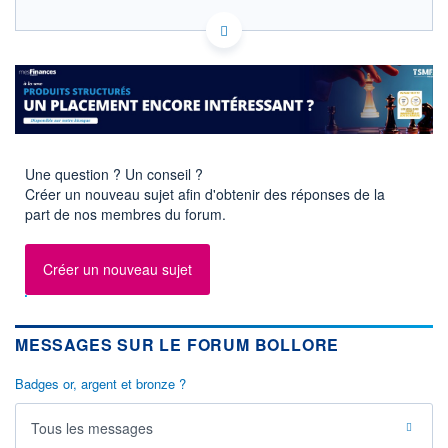
FR0000039299 BOL
HISTORIQUE
EURONEXT PARIS DONNÉES TEMPS RÉEL
Politique d'exécution
ACTIONNAIRES
Cotation sur les autres places
3,82
3,80
Une question ? Un conseil ?
3,78
Créer un nouveau sujet afin d'obtenir des réponses de la
part de nos membres du forum.
3,76
11h51
14h42
17h33
Créer un nouveau sujet
SECTEUR
INDICE DE RÉFÉRENCE
Services de transport
SBF 120
OUVERTURE
CLÔTURE VEILLE
MESSAGES SUR LE FORUM BOLLORE
3,800
3,802
+ HAUT
+ BAS
Badges or, argent et bronze ?
3,808
3,768
VOLUME
CAPITAL ÉCHANGÉ
Tous les messages
1 301 748
0,05%