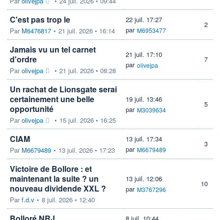
Par
olivejpa
•
24 juil. 2026 • 09:44
C'est pas trop le
22 juil. 17:27
2
par
Par
M6476817
•
21 juil. 2026 • 16:14
M6953477
Jamais vu un tel carnet
21 juil. 17:10
d'ordre
7
par
olivejpa
Par
olivejpa
•
21 juil. 2026 • 08:28
Un rachat de Lionsgate serai
certainement une belle
19 juil. 13:46
5
opportunité
par
M3039634
Par
olivejpa
•
15 juil. 2026 • 16:25
CIAM
13 juil. 17:34
3
par
Par
M6679489
•
13 juil. 2026 • 17:23
M6679489
Victoire de Bollore : et
maintenant la suite ? un
13 juil. 12:06
10
nouveau dividende XXL ?
par
M3767296
Par
f.d.v
•
8 juil. 2026 • 12:40
Bolloré NRJ
8 juil. 10:44