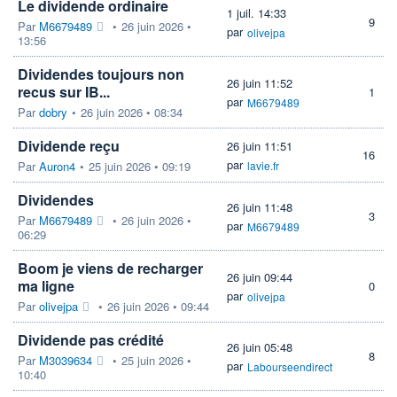
Le dividende ordinaire
1 juil. 14:33
9
Par
M6679489
•
26 juin 2026 •
par
olivejpa
13:56
Dividendes toujours non
26 juin 11:52
recus sur IB...
1
par
M6679489
Par
dobry
•
26 juin 2026 • 08:34
Dividende reçu
26 juin 11:51
16
par
Par
Auron4
•
25 juin 2026 • 09:19
lavie.fr
Dividendes
26 juin 11:48
3
Par
M6679489
•
26 juin 2026 •
par
M6679489
06:29
Boom je viens de recharger
26 juin 09:44
ma ligne
0
par
olivejpa
Par
olivejpa
•
26 juin 2026 • 09:44
Dividende pas crédité
26 juin 05:48
8
Par
M3039634
•
25 juin 2026 •
par
Labourseendirect
10:40