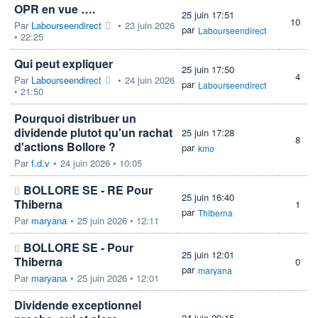
OPR en vue ….
25 juin 17:51
10
Par
Labourseendirect
•
23 juin 2026
par
Labourseendirect
• 22:25
Qui peut expliquer
25 juin 17:50
4
Par
Labourseendirect
•
24 juin 2026
par
Labourseendirect
• 21:50
Pourquoi distribuer un
dividende plutot qu'un rachat
25 juin 17:28
8
d'actions Bollore ?
par
kmo
Par
f.d.v
•
24 juin 2026 • 10:05
BOLLORE SE - RE Pour
25 juin 16:40
Thiberna
1
par
Thiberna
Par
maryana
•
25 juin 2026 • 12:11
BOLLORE SE - Pour
25 juin 12:01
Thiberna
0
par
maryana
Par
maryana
•
25 juin 2026 • 12:01
Dividende exceptionnel
24 juin 09:15