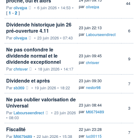
proche, oui et alors
44
par
olivejpa
Par
olivejpa
•
6 juin 2026 • 14:53
•
1
2
[
-
]
Dividende historique juin 26
23 juin 22:13
pré-ouverture 4.11
6
par
Labourseendirect
Par
olivejpa
•
23 juin 2026 • 07:43
Ne pas confondre le
dividende normal et le
23 juin 09:45
9
dividende exceptionnel
par
chrisver
Par
chrisver
•
18 juin 2026 • 14:17
Dividende et après
23 juin 09:30
7
par
Par
sb369
•
19 juin 2026 • 18:22
nestor98
Ne pas oublier valorisation de
Universal
23 juin 08:44
3
par
M6679489
Par
Labourseendirect
•
23 juin 2026
• 08:03
Fiscalité
22 juin 23:28
7
par
Par
M6679489
•
22 juin 2026 • 15:38
luc00115