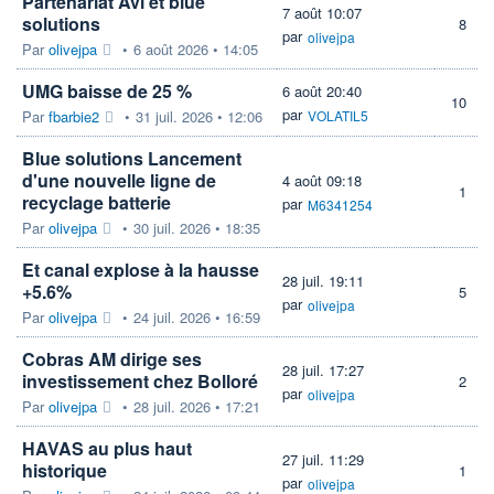
Partenariat Avl et blue
7 août 10:07
solutions
8
par
olivejpa
Par
olivejpa
•
6 août 2026 • 14:05
UMG baisse de 25 %
6 août 20:40
10
par
Par
fbarbie2
•
31 juil. 2026 • 12:06
VOLATIL5
Blue solutions Lancement
d'une nouvelle ligne de
4 août 09:18
1
recyclage batterie
par
M6341254
Par
olivejpa
•
30 juil. 2026 • 18:35
Et canal explose à la hausse
28 juil. 19:11
+5.6%
5
par
olivejpa
Par
olivejpa
•
24 juil. 2026 • 16:59
Cobras AM dirige ses
28 juil. 17:27
investissement chez Bolloré
2
par
olivejpa
Par
olivejpa
•
28 juil. 2026 • 17:21
HAVAS au plus haut
27 juil. 11:29
historique
1
par
olivejpa