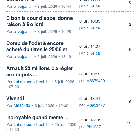
0
par
Par
olivejpa
•
8 juil. 2026 • 10:44
olivejpa
C bon la cour d'appel donne
8 juil. 10:35
raison à Bolloré
2
par
olivejpa
Par
olivejpa
•
8 juil. 2026 • 10:28
Comp de l'odet à encore
6 juil. 14:37
acheté du titres le 25/06 et
6
par
olivejpa
Par
olivejpa
•
2 juil. 2026 • 13:19
Arnault 22 millions € a régler
aux impôts…
6 juil. 10:15
5
par
M6679489
Par
Labourseendirect
•
5 juil. 2026
• 07:29
Vivendi
5 juil. 13:41
6
par
Par
M982453
•
3 juil. 2026 • 10:30
M6953477
Incroyable quand meme ...
2 juil. 13:16
15
Par
Labourseendirect
•
25 juin 2026
par
Phi10371
• 17:50