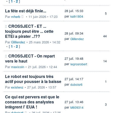
1
2
•
[
-
]
La fête est déjà finie...
28 juil. 15:33
5
par
Par
mherb
•
11 juin 2026 • 17:23
kath1804
CROSSJECT - ET ...
toujours peut être ... cette
28 juil. 09:34
ETEi a pirater ..!??
44
par
GMendez
Par
GMendez
•
25 mars 2026 • 14:32
1
2
•
[
-
]
CROSSJECT - On repart
27 juil. 19:48
vers le haut
14
par
legrosrobert
Par
maxicoin
•
21 juil. 2026 • 12:44
Le robot est toujours très
27 juil. 14:17
actif pour pousser à la baisse
1
par
duboisr6
Par
existenz
•
27 juil. 2026 • 13:57
Ce qui est pervers est que le
consensus des analystes
27 juil. 13:46
3
intègrent l' EUA !
par
M609314
Par
duboisr6
•
26 juil. 2026 • 17:35