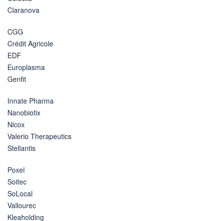
Claranova
CGG
Crédit Agricole
EDF
Europlasma
Genfit
Innate Pharma
Nanobiotix
Nicox
Valerio Therapeutics
Stellantis
Poxel
Soitec
SoLocal
Vallourec
Kleaholding