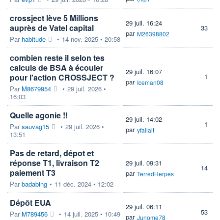
crossject lève 5 Millions
29 juil. 16:24
auprès de Vatel capital
33
par
M26398802
Par
habitude
•
14 nov. 2025 • 20:58
combien reste il selon tes
calculs de BSA à écouler
29 juil. 16:07
pour l'action CROSSJECT ?
1
par
Iceman08
Par
M8679954
•
29 juil. 2026 •
16:03
Quelle agonie !!
29 juil. 14:02
1
Par
sauvag15
•
29 juil. 2026 •
par
yfallait
13:51
Pas de retard, dépot et
réponse T1, livraison T2
29 juil. 09:31
14
paiement T3
par
TerredHerpes
Par
badabing
•
11 déc. 2024 • 12:02
Dépôt EUA
29 juil. 06:11
53
Par
M789456
•
14 juil. 2025 • 10:49
par
Junome78