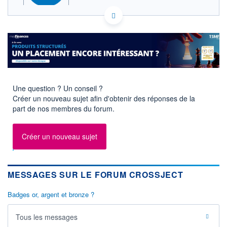
ACTIONNAIRES
FR0011716265 ALCJ
EURONEXT PARIS DONNÉES TEMPS RÉEL
Politique d'exécution
Cotation sur les autres places
1,54
Une question ? Un conseil ?
1,52
Créer un nouveau sujet afin d'obtenir des réponses de la
1,50
part de nos membres du forum.
1,48
11h51
14h42
17h33
Créer un nouveau sujet
SECTEUR
Fournitures médicales
MESSAGES SUR LE FORUM CROSSJECT
OUVERTURE
CLÔTURE VEILLE
1,520
1,520
Badges or, argent et bronze ?
+ HAUT
+ BAS
1,550
1,492
Tous les messages
VOLUME
CAPITAL ÉCHANGÉ