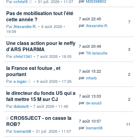
par
Par
cchrist5
•
31 juil. 2026 • 11:07
M26398802
Pas de mobilisation tout l’été
cette année ?
7 août 22:45
7
par
Alexandre-R.
Par
Alexandre-R.
•
6 août 2026 •
19:09
Une class action pour le neffy
7 août 20:49
d'ARS PHARMA
3
par
Titi-larsouille
Par
christ1341
•
7 août 2026 • 19:05
la France est foutue , et
7 août 15:22
pourtant
2
par
mherb
Par
e.logan
•
6 août 2026 • 17:26
le directeur du fonds US qui a
7 août 13:03
fait mettre 15 M sur CJ
2
par
de-sous3
Par
duboisr6
•
7 août 2026 • 11:46
CROSSJECT - on casse la
7 août 10:57
ROB?
11
par
Iceman08
Par
Iceman08
•
31 juil. 2026 • 11:07