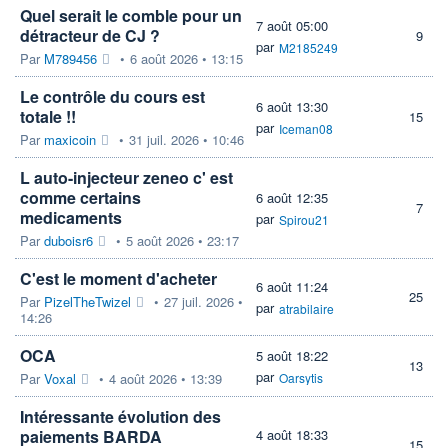
Quel serait le comble pour un
7 août 05:00
détracteur de CJ ?
9
par
M2185249
Par
M789456
•
6 août 2026 • 13:15
Le contrôle du cours est
6 août 13:30
totale !!
15
par
Iceman08
Par
maxicoin
•
31 juil. 2026 • 10:46
L auto-injecteur zeneo c' est
comme certains
6 août 12:35
7
medicaments
par
Spirou21
Par
duboisr6
•
5 août 2026 • 23:17
C'est le moment d'acheter
6 août 11:24
25
Par
PizelTheTwizel
•
27 juil. 2026 •
par
atrabilaire
14:26
OCA
5 août 18:22
13
par
Par
Voxal
•
4 août 2026 • 13:39
Oarsytis
Intéressante évolution des
paiements BARDA
4 août 18:33
15