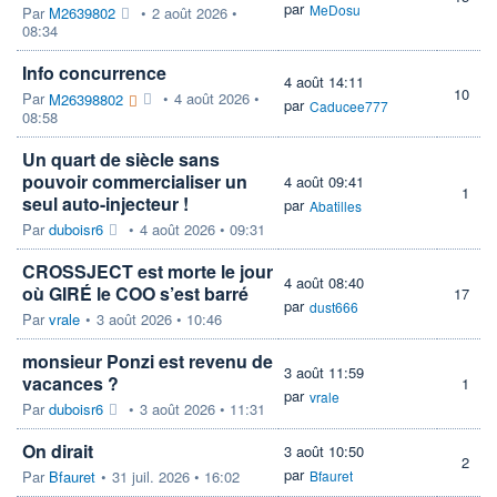
par
MeDosu
Par
M2639802
•
2 août 2026 •
08:34
Info concurrence
4 août 14:11
10
Par
•
4 août 2026 •
M26398802
par
Caducee777
08:58
Un quart de siècle sans
pouvoir commercialiser un
4 août 09:41
1
seul auto-injecteur !
par
Abatilles
Par
duboisr6
•
4 août 2026 • 09:31
CROSSJECT est morte le jour
4 août 08:40
où GIRÉ le COO s’est barré
17
par
dust666
Par
vrale
•
3 août 2026 • 10:46
monsieur Ponzi est revenu de
3 août 11:59
vacances ?
1
par
vrale
Par
duboisr6
•
3 août 2026 • 11:31
On dirait
3 août 10:50
2
par
Par
Bfauret
•
31 juil. 2026 • 16:02
Bfauret