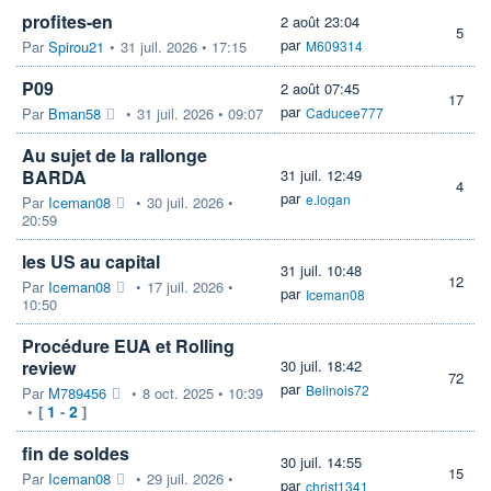
profites-en
2 août 23:04
5
par
Par
Spirou21
•
31 juil. 2026 • 17:15
M609314
P09
2 août 07:45
17
par
Par
Bman58
•
31 juil. 2026 • 09:07
Caducee777
Au sujet de la rallonge
BARDA
31 juil. 12:49
4
par
e.logan
Par
Iceman08
•
30 juil. 2026 •
20:59
les US au capital
31 juil. 10:48
12
Par
Iceman08
•
17 juil. 2026 •
par
Iceman08
10:50
Procédure EUA et Rolling
review
30 juil. 18:42
72
par
Belinois72
Par
M789456
•
8 oct. 2025 • 10:39
1
2
•
[
-
]
fin de soldes
30 juil. 14:55
15
Par
Iceman08
•
29 juil. 2026 •
par
christ1341