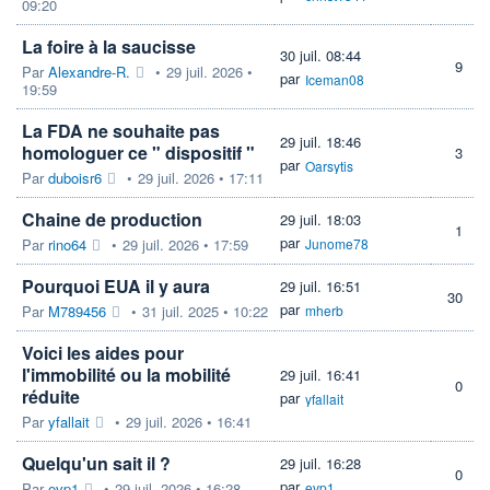
09:20
La foire à la saucisse
30 juil. 08:44
9
Par
Alexandre-R.
•
29 juil. 2026 •
par
Iceman08
19:59
La FDA ne souhaite pas
29 juil. 18:46
homologuer ce " dispositif "
3
par
Oarsytis
Par
duboisr6
•
29 juil. 2026 • 17:11
Chaine de production
29 juil. 18:03
1
par
Par
rino64
•
29 juil. 2026 • 17:59
Junome78
Pourquoi EUA il y aura
29 juil. 16:51
30
par
Par
M789456
•
31 juil. 2025 • 10:22
mherb
Voici les aides pour
l'immobilité ou la mobilité
29 juil. 16:41
0
réduite
par
yfallait
Par
yfallait
•
29 juil. 2026 • 16:41
Quelqu'un sait il ?
29 juil. 16:28
0
par
Par
evp1
•
29 juil. 2026 • 16:28
evp1