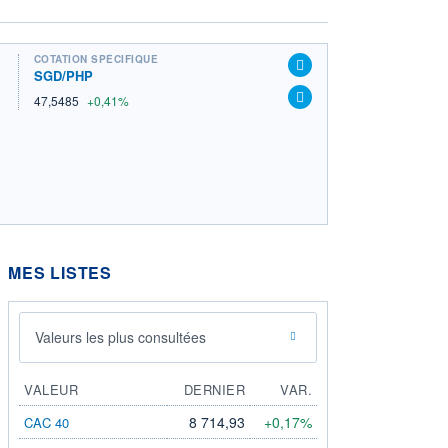
COTATION SPÉCIFIQUE
SGD/PHP
47,5485
+0,41%
MES LISTES
Valeurs les plus consultées
VALEUR
DERNIER
VAR.
8 714,93
+0,17%
CAC 40