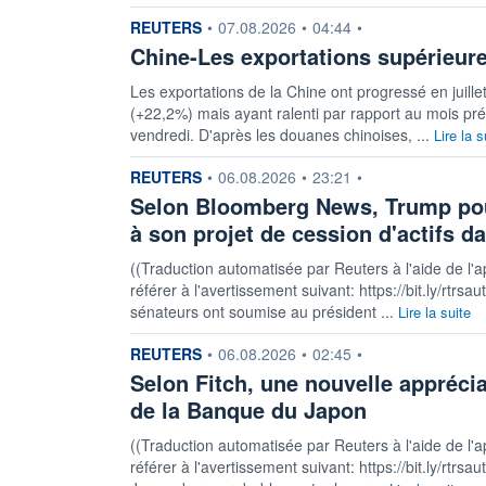
information fournie par
REUTERS
•
07.08.2026
•
04:44
•
Chine-Les exportations supérieures
Les exportations de la Chine ont progressé en juill
(+22,2%) mais ayant ralenti par rapport au mois pr
vendredi. D'après les douanes chinoises, ...
Lire la s
information fournie par
REUTERS
•
06.08.2026
•
23:21
•
Selon Bloomberg News, Trump pourr
à son projet de cession d'actifs d
((Traduction automatisée par Reuters à l'aide de l'a
référer à l'avertissement suivant: https://bit.ly/rtrs
sénateurs ont soumise au président ...
Lire la suite
information fournie par
REUTERS
•
06.08.2026
•
02:45
•
Selon Fitch, une nouvelle appréci
de la Banque du Japon
((Traduction automatisée par Reuters à l'aide de l'a
référer à l'avertissement suivant: https://bit.ly/rtr