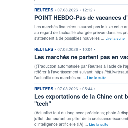
information fournie par
REUTERS
•
07.08.2026
•
12:12
•
POINT HEBDO-Pas de vacances d'é
Les marchés financiers n'auront pas le luxe cette 
au regard de l'actualité chargée prévue dans les p
s'attendent à de possibles nouvelles ...
Lire la suite
information fournie par
REUTERS
•
07.08.2026
•
10:04
•
Les marchés ne partent pas en va
((Traduction automatisée par Reuters à l'aide de l'a
référer à l'avertissement suivant: https://bit.ly/rtr
l'actualité des marchés ne ...
Lire la suite
information fournie par
REUTERS
•
07.08.2026
•
05:44
•
Les exportations de la Chine ont ba
"tech"
(Actualisé tout du long avec précisions; photo à dis
juillet, demeurant un pilier de la croissance écono
d'intelligence artificielle (IA) ...
Lire la suite