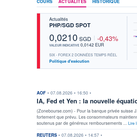
COURS
ACTUALITÉS
HISTORIQUE
Actualités
PHP/SGD SPOT
0,0210
-0,43%
SGD
0,0142 EUR
VALEUR INDICATIVE
SIX - FOREX 2 DONNÉES TEMPS RÉEL
Politique d'exécution
information fournie par
AOF
•
07.08.2026
•
16:50
•
IA, Fed et Yen : la nouvelle équa
(Zonebourse.com) - Pour la banque privée suisse J.
fortement que prévu. Les consommateurs maintienne
soutenus par de généreux remboursements ...
Lire 
information fournie par
REUTERS
•
07.08.2026
•
14:57
•