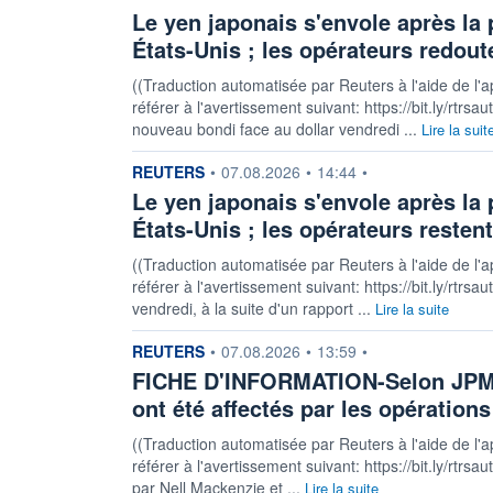
Le yen japonais s'envole après la 
États-Unis ; les opérateurs redout
((Traduction automatisée par Reuters à l'aide de l'a
référer à l'avertissement suivant: https://bit.ly/rtrs
nouveau bondi face au dollar vendredi ...
Lire la suit
information fournie par
REUTERS
•
07.08.2026
•
14:44
•
Le yen japonais s'envole après la 
États-Unis ; les opérateurs restent
((Traduction automatisée par Reuters à l'aide de l'a
référer à l'avertissement suivant: https://bit.ly/rt
vendredi, à la suite d'un rapport ...
Lire la suite
information fournie par
REUTERS
•
07.08.2026
•
13:59
•
FICHE D'INFORMATION-Selon JPMor
ont été affectés par les opérations
((Traduction automatisée par Reuters à l'aide de l'a
référer à l'avertissement suivant: https://bit.ly/rtrsa
par Nell Mackenzie et ...
Lire la suite