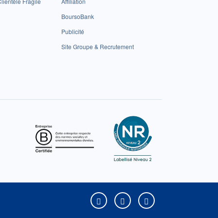
lientèle Fragile
Affiliation
BoursoBank
Publicité
Site Groupe & Recrutement
Boursorama sur Facebook
Boursorama sur X
Boursorama sur Yo