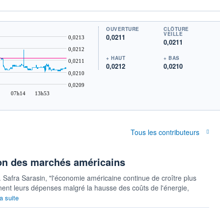
OUVERTURE
CLÔTURE
VEILLE
0,0211
0,0213
0,0211
0,0212
+ HAUT
+ BAS
0,0211
0,0212
0,0210
0,0210
0,0209
07h14
13h53
Tous les contributeurs
tion des marchés américains
 Safra Sarasin, "l'économie américaine continue de croître plus
nt leurs dépenses malgré la hausse des coûts de l'énergie,
la suite