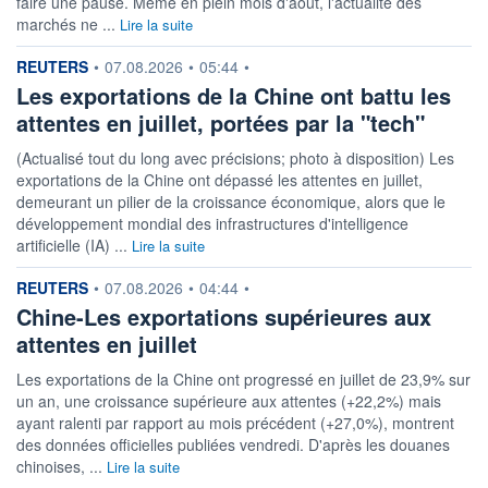
faire une pause. Même en plein mois d'août, l'actualité des
marchés ne ...
Lire la suite
information fournie par
REUTERS
•
07.08.2026
•
05:44
•
Les exportations de la Chine ont battu les
attentes en juillet, portées par la "tech"
(Actualisé tout du long avec précisions; photo à disposition) Les
exportations de la Chine ont dépassé les attentes en juillet,
demeurant un pilier de la croissance économique, alors que le
développement mondial des infrastructures d'intelligence
artificielle (IA) ...
Lire la suite
information fournie par
REUTERS
•
07.08.2026
•
04:44
•
Chine-Les exportations supérieures aux
attentes en juillet
Les exportations de la Chine ont progressé en juillet de 23,9% sur
un an, une croissance supérieure aux attentes (+22,2%) mais
ayant ralenti par rapport au mois précédent (+27,0%), montrent
des données officielles publiées vendredi. D'après les douanes
chinoises, ...
Lire la suite