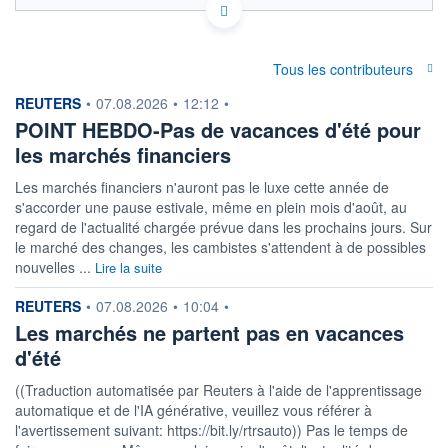
Politique d'exécution
4,19
Tous les contributeurs
4,18
information fournie par
REUTERS
•
07.08.2026
•
12:12
•
4,17
POINT HEBDO-Pas de vacances d'été pour
4,16
les marchés financiers
4,15
04h48
09h01
Les marchés financiers n'auront pas le luxe cette année de
s'accorder une pause estivale, même en plein mois d'août, au
OUVERTURE
CLÔTURE VEILLE
4,1598
4,1588
regard de l'actualité chargée prévue dans les prochains jours. Sur
le marché des changes, les cambistes s'attendent à de possibles
+ HAUT
+ BAS
nouvelles ...
Lire la suite
4,1811
4,1563
information fournie par
REUTERS
COTATION SPÉCIFIQUE
•
07.08.2026
•
10:04
•
PEN/CHF
Les marchés ne partent pas en vacances
0,2393
-0,49%
d'été
((Traduction automatisée par Reuters à l'aide de l'apprentissage
+ PORTEFEUILLE
+ LISTE
automatique et de l'IA générative, veuillez vous référer à
l'avertissement suivant: https://bit.ly/rtrsauto)) Pas le temps de