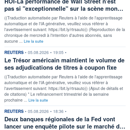
ROI-La performance de Wall Street n'est
pas si "exceptionnelle" sur la scène mon…
((Traduction automatisée par Reuters à l'aide de l'apprentissage
automatique et de l'IA générative, veuillez vous référer à
l'avertissement suivant: https://bit.ly/rtrsauto)) (Reproduction de la
chronique de mercredi à l'intention d'autres abonnés, sans
aucune ...
Lire la suite
information fournie par
REUTERS
•
05.08.2026
•
19:05
•
Le Trésor américain maintient le volume de
ses adjudications de titres à coupon fixe
((Traduction automatisée par Reuters à l'aide de l'apprentissage
automatique et de l'IA générative, veuillez vous référer à
l'avertissement suivant: https://bit.ly/rtrsauto)) (Ajout de détails et
de citations) * Le refinancement trimestriel de la semaine
prochaine ...
Lire la suite
information fournie par
REUTERS
•
05.08.2026
•
18:36
•
Deux banques régionales de la Fed vont
lancer une enquête pilote sur le marché d…