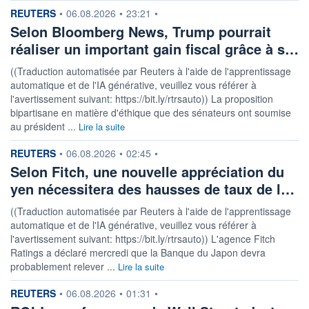
information fournie par
REUTERS
•
06.08.2026
•
23:21
•
Selon Bloomberg News, Trump pourrait
réaliser un important gain fiscal grâce à s…
((Traduction automatisée par Reuters à l'aide de l'apprentissage
automatique et de l'IA générative, veuillez vous référer à
l'avertissement suivant: https://bit.ly/rtrsauto)) La proposition
bipartisane en matière d'éthique que des sénateurs ont soumise
au président ...
Lire la suite
information fournie par
REUTERS
•
06.08.2026
•
02:45
•
Selon Fitch, une nouvelle appréciation du
yen nécessitera des hausses de taux de l…
((Traduction automatisée par Reuters à l'aide de l'apprentissage
automatique et de l'IA générative, veuillez vous référer à
l'avertissement suivant: https://bit.ly/rtrsauto)) L'agence Fitch
Ratings a déclaré mercredi que la Banque du Japon devra
probablement relever ...
Lire la suite
information fournie par
REUTERS
•
06.08.2026
•
01:31
•