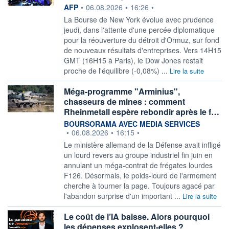
information fournie par
AFP
•
06.08.2026
•
16:26
•
La Bourse de New York évolue avec prudence
jeudi, dans l'attente d'une percée diplomatique
pour la réouverture du détroit d'Ormuz, sur fond
de nouveaux résultats d'entreprises. Vers 14H15
GMT (16H15 à Paris), le Dow Jones restait
proche de l'équilibre (-0,08%) ...
Lire la suite
Méga-programme "Arminius",
chasseurs de mines : comment
Rheinmetall espère rebondir après le f…
information fournie par
BOURSORAMA AVEC MEDIA SERVICES
•
06.08.2026
•
16:15
•
Le ministère allemand de la Défense avait infligé
un lourd revers au groupe industriel fin juin en
annulant un méga-contrat de frégates lourdes
F126. Désormais, le poids-lourd de l'armement
cherche à tourner la page. Toujours agacé par
l'abandon surprise d'un important ...
Lire la suite
Le coût de l’IA baisse. Alors pourquoi
les dépenses explosent-elles ?