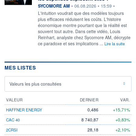
information fournie par
SYCOMORE AM
•
06.08.2026
•
15:59
•
L'intuition voudrait que des modèles toujours
plus efficaces réduisent les coûts. L'histoire
économique montre pourtant que la réalité est
souvent tout autre. Dans cette vidéo, Louis
Reinhart, analyste chez Sycomore AM, décrypte
ce paradoxe et ses implications ...
Lire la suite
MES LISTES
Valeurs les plus consultées
VALEUR
DERNIER
VAR.
0,486
+15,71%
HAFFNER ENERGY
8 740,87
+0,83%
CAC 40
28,18
+2,10%
2CRSI