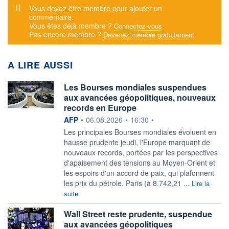
Message d'alerte
Vous devez être membre pour ajouter un
commentaire.
Vous êtes déjà membre ?
Connectez-vous
Pas encore membre ?
Devenez membre gratuitement
A LIRE AUSSI
Les Bourses mondiales suspendues
aux avancées géopolitiques, nouveaux
records en Europe
information fournie par
AFP
•
06.08.2026
•
16:30
•
Les principales Bourses mondiales évoluent en
hausse prudente jeudi, l'Europe marquant de
nouveaux records, portées par les perspectives
d'apaisement des tensions au Moyen-Orient et
les espoirs d'un accord de paix, qui plafonnent
les prix du pétrole. Paris (à 8.742,21 ...
Lire la
suite
Wall Street reste prudente, suspendue
aux avancées géopolitiques