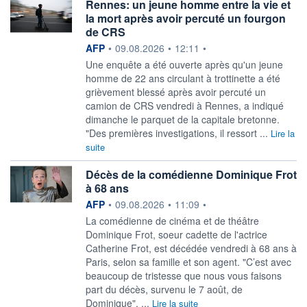
Rennes: un jeune homme entre la vie et
la mort après avoir percuté un fourgon
de CRS
information fournie par
AFP
•
09.08.2026
•
12:11
•
Une enquête a été ouverte après qu'un jeune
homme de 22 ans circulant à trottinette a été
grièvement blessé après avoir percuté un
camion de CRS vendredi à Rennes, a indiqué
dimanche le parquet de la capitale bretonne.
"Des premières investigations, il ressort ...
Lire la
suite
Décès de la comédienne Dominique Frot
à 68 ans
information fournie par
AFP
•
09.08.2026
•
11:09
•
La comédienne de cinéma et de théâtre
Dominique Frot, soeur cadette de l'actrice
Catherine Frot, est décédée vendredi à 68 ans à
Paris, selon sa famille et son agent. "C’est avec
beaucoup de tristesse que nous vous faisons
part du décès, survenu le 7 août, de
Dominique", ...
Lire la suite