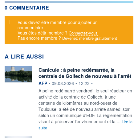
0 COMMENTAIRE
Message d'alerte
Vous devez être membre pour ajouter un
commentaire.
Vous êtes déjà membre ?
Connectez-vous
Pas encore membre ?
Devenez membre gratuitement
A LIRE AUSSI
Canicule : à peine redémarrée, la
centrale de Golfech de nouveau à l'arrêt
information fournie par
AFP
•
09.08.2026
•
12:23
•
A peine redémarré vendredi, le seul réacteur en
activité de la centrale de Golfech, à une
centaine de kilomètres au nord-ouest de
Toulouse, a été de nouveau arrêté samedi soir,
selon un communiqué d'EDF. La réglementation
visant à préserver l'environnement et la ...
Lire la
suite