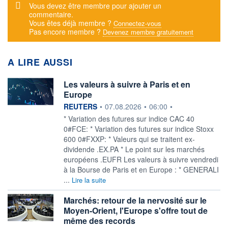
Message d'alerte
Vous devez être membre pour ajouter un
commentaire.
Vous êtes déjà membre ?
Connectez-vous
Pas encore membre ?
Devenez membre gratuitement
A LIRE AUSSI
Les valeurs à suivre à Paris et en
Europe
information fournie par
REUTERS
•
07.08.2026
•
06:00
•
* Variation des futures sur indice CAC 40
0#FCE: * Variation des futures sur indice Stoxx
600 0#FXXP: * Valeurs qui se traitent ex-
dividende .EX.PA * Le point sur les marchés
européens .EUFR Les valeurs à suivre vendredi
à la Bourse de Paris et en Europe : * GENERALI
...
Lire la suite
Marchés: retour de la nervosité sur le
Moyen-Orient, l'Europe s'offre tout de
même des records