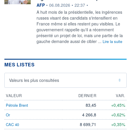
information fournie par
AFP
•
06.08.2026
•
22:37
•
A huit mois de la présidentielle, les ingérences
russes visant des candidats s'intensifient en
France même si elles restent peu visibles. Le
gouvernement rappelle qu'il a récemment
présenté un projet de loi, mais une partie de la
gauche demande aussi de cibler ...
Lire la suite
MES LISTES
Valeurs les plus consultées
VALEUR
DERNIER
VAR.
83,45
+0,45%
Pétrole Brent
4 266,8
+0,62%
Or
8 699,71
+0,35%
CAC 40