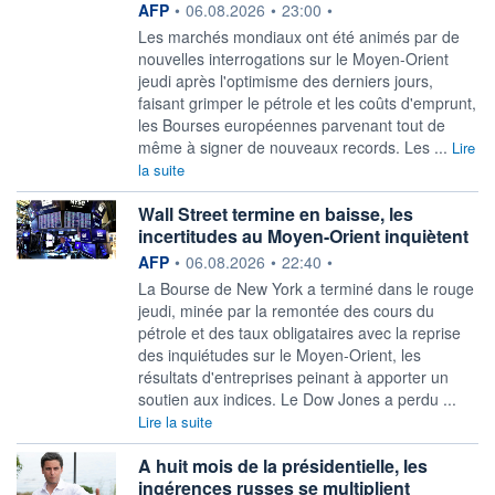
information fournie par
AFP
•
06.08.2026
•
23:00
•
Les marchés mondiaux ont été animés par de
nouvelles interrogations sur le Moyen-Orient
jeudi après l'optimisme des derniers jours,
faisant grimper le pétrole et les coûts d'emprunt,
les Bourses européennes parvenant tout de
même à signer de nouveaux records. Les ...
Lire
la suite
Wall Street termine en baisse, les
incertitudes au Moyen-Orient inquiètent
information fournie par
AFP
•
06.08.2026
•
22:40
•
La Bourse de New York a terminé dans le rouge
jeudi, minée par la remontée des cours du
pétrole et des taux obligataires avec la reprise
des inquiétudes sur le Moyen-Orient, les
résultats d'entreprises peinant à apporter un
soutien aux indices. Le Dow Jones a perdu ...
Lire la suite
A huit mois de la présidentielle, les
ingérences russes se multiplient