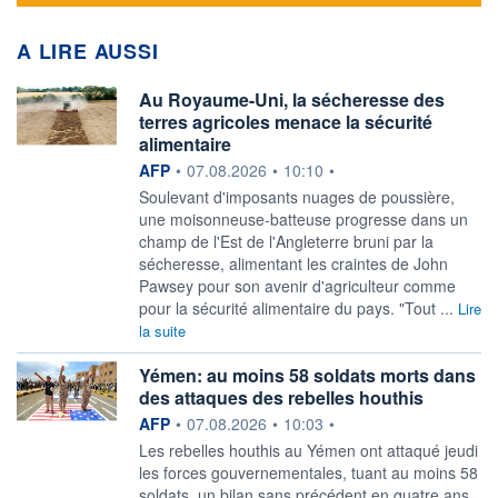
A LIRE AUSSI
Au Royaume-Uni, la sécheresse des
terres agricoles menace la sécurité
alimentaire
information fournie par
AFP
•
07.08.2026
•
10:10
•
Soulevant d'imposants nuages de poussière,
une moisonneuse-batteuse progresse dans un
champ de l'Est de l'Angleterre bruni par la
sécheresse, alimentant les craintes de John
Pawsey pour son avenir d'agriculteur comme
pour la sécurité alimentaire du pays. "Tout ...
Lire
la suite
Yémen: au moins 58 soldats morts dans
des attaques des rebelles houthis
information fournie par
AFP
•
07.08.2026
•
10:03
•
Les rebelles houthis au Yémen ont attaqué jeudi
les forces gouvernementales, tuant au moins 58
soldats, un bilan sans précédent en quatre ans