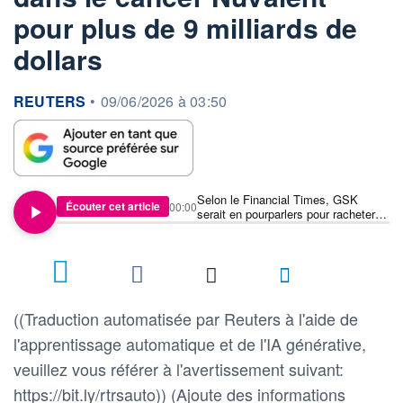
pour plus de 9 milliards de
dollars
information fournie par
REUTERS
•
09/06/2026 à 03:50
Selon le Financial Times, GSK
Écouter cet article
00:00
serait en pourparlers pour racheter la
société de biotechnologie
spécialisée dans le cancer Nuvalent
pour plus de 9 milliards de dollars
((Traduction automatisée par Reuters à l'aide de
l'apprentissage automatique et de l'IA générative,
veuillez vous référer à l'avertissement suivant:
https://bit.ly/rtrsauto)) (Ajoute des informations