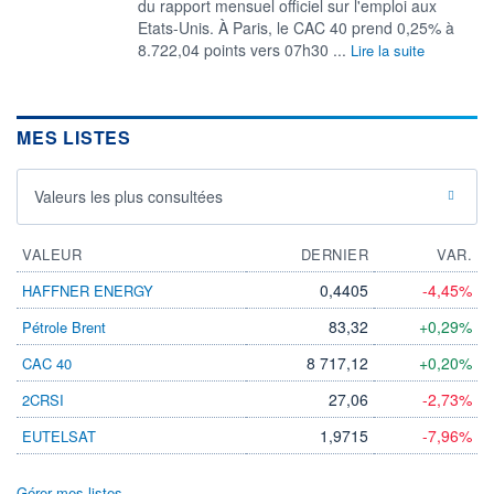
du rapport mensuel officiel sur l'emploi aux
Etats-Unis. À Paris, le CAC 40 prend ​0,25% à
8.722,04 points vers 07h30 ...
Lire la suite
MES LISTES
Valeurs les plus consultées
VALEUR
DERNIER
VAR.
0,4405
-4,45%
HAFFNER ENERGY
83,32
+0,29%
Pétrole Brent
8 717,12
+0,20%
CAC 40
27,06
-2,73%
2CRSI
1,9715
-7,96%
EUTELSAT
Gérer mes listes