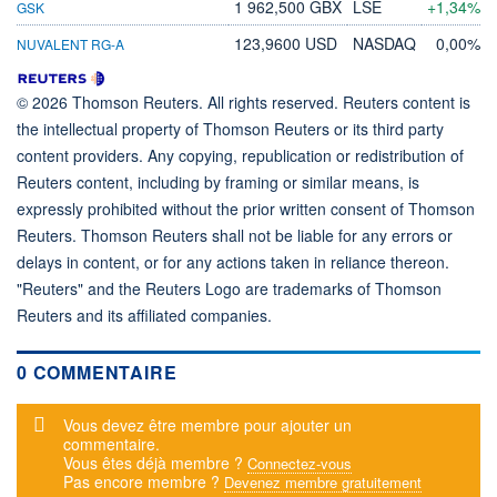
1 962,500 GBX
LSE
+1,34%
GSK
123,9600 USD
NASDAQ
0,00%
NUVALENT RG-A
© 2026 Thomson Reuters. All rights reserved. Reuters content is
the intellectual property of Thomson Reuters or its third party
content providers. Any copying, republication or redistribution of
Reuters content, including by framing or similar means, is
expressly prohibited without the prior written consent of Thomson
Reuters. Thomson Reuters shall not be liable for any errors or
delays in content, or for any actions taken in reliance thereon.
"Reuters" and the Reuters Logo are trademarks of Thomson
Reuters and its affiliated companies.
0 COMMENTAIRE
Message d'alerte
Vous devez être membre pour ajouter un
commentaire.
Vous êtes déjà membre ?
Connectez-vous
Pas encore membre ?
Devenez membre gratuitement