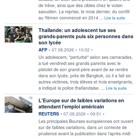
de trêve, ainsi que des cibles chez le voisin
saoudien. La reprise, le mois dernier, du conflit
au Yémen commencé en 2014 ...
Lire la suite
Thaïlande: un adolescent tue ses
grands-parents puis six personnes dans
son lycée
information fournie par
AFP
•
07.08.2026
•
10:02
•
Un adolescent, "perturbé" selon ses camarades,
a tué vendredi ses grands-parents avec le
pistolet de son grand-père avant de se rendre
dans son lycée, près de Bangkok, où il a fait six
autres victimes, trois élèves et trois enseignants,
a indiqué la police thaïlandaise. ...
Lire la suite
L'Europe sur de faibles variations en
attendant l'emploi américain
information fournie par
REUTERS
•
07.08.2026
•
09:51
•
Les principales Bourses européennes ont ouvert
sur de faibles variations, ‌dans un contexte de
prudence avant la publication dans l'après-midi