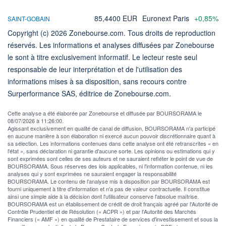
85,4400 EUR
Euronext Paris
+0,85%
SAINT-GOBAIN
Copyright (c) 2026 Zonebourse.com. Tous droits de reproduction
réservés. Les informations et analyses diffusées par Zonebourse
le sont à titre exclusivement informatif. Le lecteur reste seul
responsable de leur interprétation et de l'utilisation des
informations mises à sa disposition, sans recours contre
Surperformance SAS, éditrice de Zonebourse.com.
Cette analyse a été élaborée par Zonebourse et diffusée par BOURSORAMA le
08/07/2026 à 11:26:00.
Agissant exclusivement en qualité de canal de diffusion, BOURSORAMA n'a participé
en aucune manière à son élaboration ni exercé aucun pouvoir discrétionnaire quant à
sa sélection. Les informations contenues dans cette analyse ont été retranscrites « en
l'état », sans déclaration ni garantie d'aucune sorte. Les opinions ou estimations qui y
sont exprimées sont celles de ses auteurs et ne sauraient refléter le point de vue de
BOURSORAMA. Sous réserves des lois applicables, ni l'information contenue, ni les
analyses qui y sont exprimées ne sauraient engager la responsabilité
BOURSORAMA. Le contenu de l'analyse mis à disposition par BOURSORAMA est
fourni uniquement à titre d'information et n'a pas de valeur contractuelle. Il constitue
ainsi une simple aide à la décision dont l'utilisateur conserve l'absolue maîtrise.
BOURSORAMA est un établissement de crédit de droit français agréé par l'Autorité de
Contrôle Prudentiel et de Résolution (« ACPR ») et par l'Autorité des Marchés
Financiers (« AMF ») en qualité de Prestataire de services d'investissement et sous la