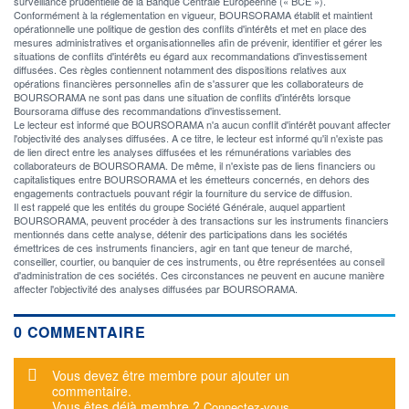
surveillance prudentielle de la Banque Centrale Européenne (« BCE »).
Conformément à la réglementation en vigueur, BOURSORAMA établit et maintient
opérationnelle une politique de gestion des conflits d'intérêts et met en place des
mesures administratives et organisationnelles afin de prévenir, identifier et gérer les
situations de conflits d'intérêts eu égard aux recommandations d'investissement
diffusées. Ces règles contiennent notamment des dispositions relatives aux
opérations financières personnelles afin de s'assurer que les collaborateurs de
BOURSORAMA ne sont pas dans une situation de conflits d'intérêts lorsque
Boursorama diffuse des recommandations d'investissement.
Le lecteur est informé que BOURSORAMA n'a aucun conflit d'intérêt pouvant affecter
l'objectivité des analyses diffusées. A ce titre, le lecteur est informé qu'il n'existe pas
de lien direct entre les analyses diffusées et les rémunérations variables des
collaborateurs de BOURSORAMA. De même, il n'existe pas de liens financiers ou
capitalistiques entre BOURSORAMA et les émetteurs concernés, en dehors des
engagements contractuels pouvant régir la fourniture du service de diffusion.
Il est rappelé que les entités du groupe Société Générale, auquel appartient
BOURSORAMA, peuvent procéder à des transactions sur les instruments financiers
mentionnés dans cette analyse, détenir des participations dans les sociétés
émettrices de ces instruments financiers, agir en tant que teneur de marché,
conseiller, courtier, ou banquier de ces instruments, ou être représentées au conseil
d'administration de ces sociétés. Ces circonstances ne peuvent en aucune manière
affecter l'objectivité des analyses diffusées par BOURSORAMA.
0 COMMENTAIRE
Message d'alerte
Vous devez être membre pour ajouter un
commentaire.
Vous êtes déjà membre ?
Connectez-vous