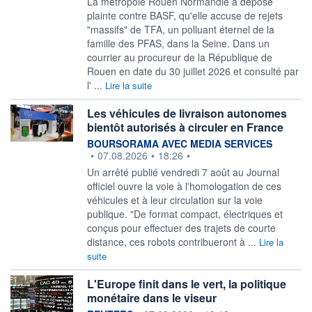
La métropole Rouen Normandie a déposé
plainte contre BASF, qu'elle accuse de rejets
"massifs" de TFA, un polluant éternel de la
famille des PFAS, dans la Seine. Dans un
courrier au procureur de la République de
Rouen en date du 30 juillet 2026 et consulté par
l' ...
Lire la suite
Les véhicules de livraison autonomes
bientôt autorisés à circuler en France
information fournie par
BOURSORAMA AVEC MEDIA SERVICES
•
07.08.2026
•
18:26
•
Un arrêté publié vendredi 7 août au Journal
officiel ouvre la voie à l'homologation de ces
véhicules et à leur circulation sur la voie
publique. "De format compact, électriques et
conçus pour effectuer des trajets de courte
distance, ces robots contribueront à ...
Lire la
suite
L'Europe finit dans le vert, la politique
monétaire dans le viseur