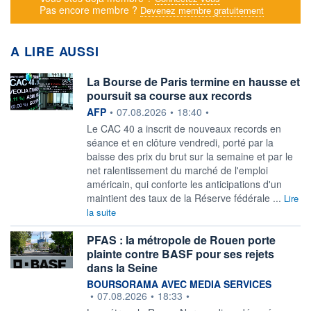
Pas encore membre ?
Devenez membre gratuitement
A LIRE AUSSI
La Bourse de Paris termine en hausse et
poursuit sa course aux records
information fournie par
AFP
•
07.08.2026
•
18:40
•
Le CAC 40 a inscrit de nouveaux records en
séance et en clôture vendredi, porté par la
baisse des prix du brut sur la semaine et par le
net ralentissement du marché de l'emploi
américain, qui conforte les anticipations d'un
maintient des taux de la Réserve fédérale ...
Lire
la suite
PFAS : la métropole de Rouen porte
plainte contre BASF pour ses rejets
dans la Seine
information fournie par
BOURSORAMA AVEC MEDIA SERVICES
•
07.08.2026
•
18:33
•