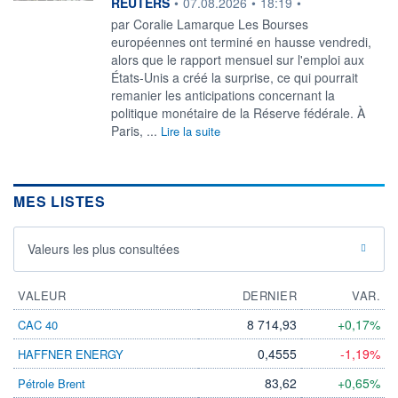
information fournie par
REUTERS
•
07.08.2026
•
18:19
•
par Coralie Lamarque Les Bourses
européennes ont terminé en hausse vendredi,
alors que le rapport mensuel sur l'emploi ‌aux
États-Unis a créé la surprise, ce qui pourrait
remanier les anticipations concernant la
politique monétaire de la Réserve fédérale. À
Paris, ...
Lire la suite
MES LISTES
Valeurs les plus consultées
VALEUR
DERNIER
VAR.
8 714,93
+0,17%
CAC 40
0,4555
-1,19%
HAFFNER ENERGY
83,62
+0,65%
Pétrole Brent