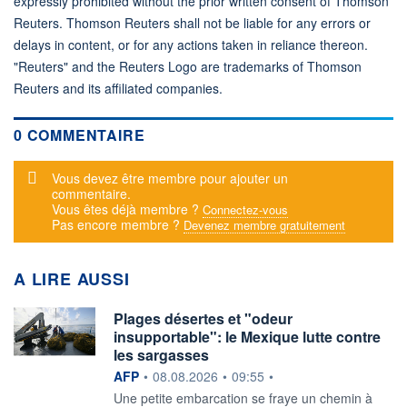
expressly prohibited without the prior written consent of Thomson
Reuters. Thomson Reuters shall not be liable for any errors or
delays in content, or for any actions taken in reliance thereon.
"Reuters" and the Reuters Logo are trademarks of Thomson
Reuters and its affiliated companies.
0 COMMENTAIRE
Message d'alerte
Vous devez être membre pour ajouter un
commentaire.
Vous êtes déjà membre ?
Connectez-vous
Pas encore membre ?
Devenez membre gratuitement
A LIRE AUSSI
Plages désertes et "odeur
insupportable": le Mexique lutte contre
les sargasses
information fournie par
AFP
•
08.08.2026
•
09:55
•
Une petite embarcation se fraye un chemin à