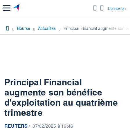
Menu
Connexion
Bourse
Actualités
Principal Financial augmente son bé
Principal Financial
augmente son bénéfice
d'exploitation au quatrième
trimestre
information fournie par
REUTERS
•
07/02/2025 à 19:46