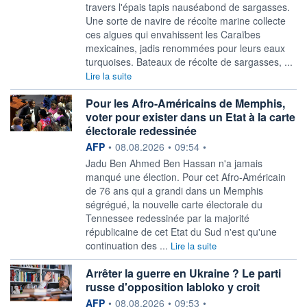
travers l'épais tapis nauséabond de sargasses.
Une sorte de navire de récolte marine collecte
ces algues qui envahissent les Caraïbes
mexicaines, jadis renommées pour leurs eaux
turquoises. Bateaux de récolte de sargasses, ...
Lire la suite
Pour les Afro-Américains de Memphis,
voter pour exister dans un Etat à la carte
électorale redessinée
information fournie par
AFP
•
08.08.2026
•
09:54
•
Jadu Ben Ahmed Ben Hassan n'a jamais
manqué une élection. Pour cet Afro-Américain
de 76 ans qui a grandi dans un Memphis
ségrégué, la nouvelle carte électorale du
Tennessee redessinée par la majorité
républicaine de cet Etat du Sud n'est qu'une
continuation des ...
Lire la suite
Arrêter la guerre en Ukraine ? Le parti
russe d'opposition Iabloko y croit
information fournie par
AFP
•
08.08.2026
•
09:53
•