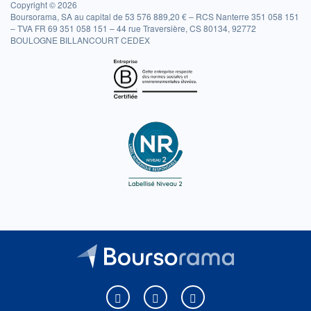
Copyright © 2026
Boursorama, SA au capital de 53 576 889,20 € – RCS Nanterre 351 058 151
– TVA FR 69 351 058 151 – 44 rue Traversière, CS 80134, 92772
BOULOGNE BILLANCOURT CEDEX
Boursorama sur Facebook
Boursorama sur X
Boursorama sur Youtu