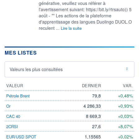
générative, veuillez vous référer à
l'avertissement suivant: https://bit.ly/rtrsauto)) 5
août - ** Les actions de la plateforme
d'apprentissage des langues Duolingo DUOL.O
reculent ...
Lire la suite
MES LISTES
Valeurs les plus consultées
VALEUR
DERNIER
VAR.
79,8
+0,48%
Pétrole Brent
4 286,33
+0,93%
Or
8 669,3
+0,03%
CAC 40
27,6
+8,07%
2CRSI
1,15565
+0,02%
EUR/USD SPOT