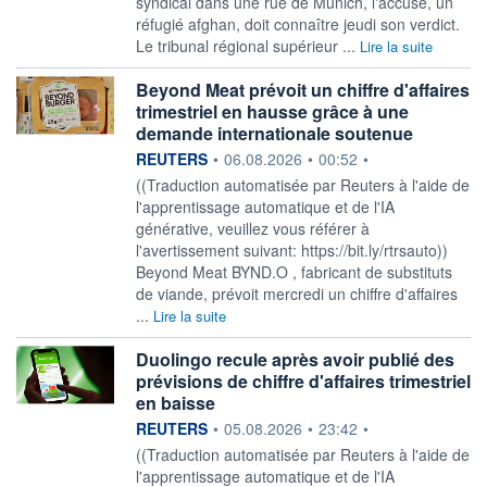
syndical dans une rue de Munich, l'accusé, un
réfugié afghan, doit connaître jeudi son verdict.
Le tribunal régional supérieur ...
Lire la suite
Beyond Meat prévoit un chiffre d'affaires
trimestriel en hausse grâce à une
demande internationale soutenue
information fournie par
REUTERS
•
06.08.2026
•
00:52
•
((Traduction automatisée par Reuters à l'aide de
l'apprentissage automatique et de l'IA
générative, veuillez vous référer à
l'avertissement suivant: https://bit.ly/rtrsauto))
Beyond Meat BYND.O , fabricant de substituts
de viande, prévoit mercredi un chiffre d'affaires
...
Lire la suite
Duolingo recule après avoir publié des
prévisions de chiffre d'affaires trimestriel
en baisse
information fournie par
REUTERS
•
05.08.2026
•
23:42
•
((Traduction automatisée par Reuters à l'aide de
l'apprentissage automatique et de l'IA