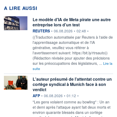
A LIRE AUSSI
Le modèle d'IA de Meta pirate une autre
entreprise lors d'un test
information fournie par
REUTERS
•
06.08.2026
•
02:48
•
((Traduction automatisée par Reuters à l'aide de
l'apprentissage automatique et de l'IA
générative, veuillez vous référer à
l'avertissement suivant: https://bit.ly/rtrsauto))
(Rédaction révisée pour ajouter des précisions
sur les préoccupations des législateurs, ...
Lire la
suite
L'auteur présumé de l'attentat contre un
cortège syndical à Munich face à son
verdict
information fournie par
AFP
•
06.08.2026
•
01:12
•
"Les gens volaient comme au bowling" : Un an
et demi après l'attaque ayant fait deux morts et
environ quarante blessés dans un cortège