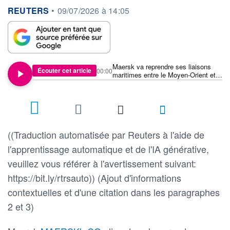
information fournie par
REUTERS
•
09/07/2026 à 14:05
Maersk va reprendre ses liaisons
Écouter cet article
00:00
maritimes entre le Moyen-Orient et
la côte est des États-Unis via le
canal de Suez
((Traduction automatisée par Reuters à l'aide de
l'apprentissage automatique et de l'IA générative,
veuillez vous référer à l'avertissement suivant:
https://bit.ly/rtrsauto)) (Ajout d'informations
contextuelles et d'une citation dans les paragraphes
2 et 3)