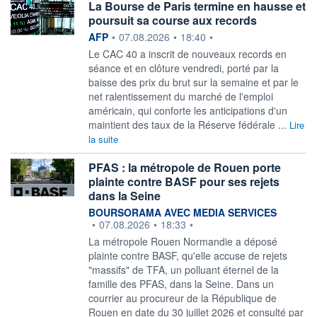
La Bourse de Paris termine en hausse et
poursuit sa course aux records
information fournie par
AFP
•
07.08.2026
•
18:40
•
Le CAC 40 a inscrit de nouveaux records en
séance et en clôture vendredi, porté par la
baisse des prix du brut sur la semaine et par le
net ralentissement du marché de l'emploi
américain, qui conforte les anticipations d'un
maintient des taux de la Réserve fédérale ...
Lire
la suite
PFAS : la métropole de Rouen porte
plainte contre BASF pour ses rejets
dans la Seine
information fournie par
BOURSORAMA AVEC MEDIA SERVICES
•
07.08.2026
•
18:33
•
La métropole Rouen Normandie a déposé
plainte contre BASF, qu'elle accuse de rejets
"massifs" de TFA, un polluant éternel de la
famille des PFAS, dans la Seine. Dans un
courrier au procureur de la République de
Rouen en date du 30 juillet 2026 et consulté par