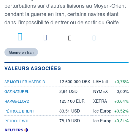
perturbations sur d’autres liaisons au Moyen-Orient
pendant la guerre en Iran, certains navires étant
dans l’impossibilité d’entrer ou de sortir du Golfe.
Guerre en Iran
VALEURS ASSOCIÉES
12 600,000 DKK
LSE Intl
+0,76%
AP MOELLER-MAERS-B-
2,64 USD
NYMEX
0,00%
GAZ NATUREL
125,100 EUR
XETRA
+0,64%
HAPAG-LLOYD
83,51 USD
Ice Europ
+0,52%
PÉTROLE BRENT
78,19 USD
Ice Europ
+0,31%
PÉTROLE WTI