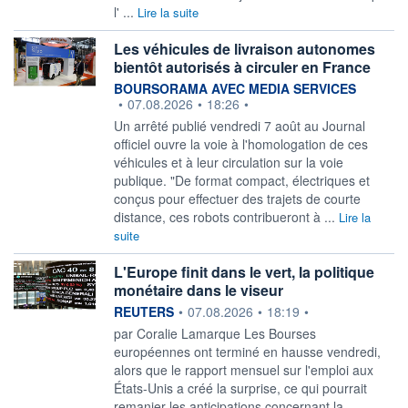
l' ...
Lire la suite
Les véhicules de livraison autonomes
bientôt autorisés à circuler en France
information fournie par
BOURSORAMA AVEC MEDIA SERVICES
•
07.08.2026
•
18:26
•
Un arrêté publié vendredi 7 août au Journal
officiel ouvre la voie à l'homologation de ces
véhicules et à leur circulation sur la voie
publique. "De format compact, électriques et
conçus pour effectuer des trajets de courte
distance, ces robots contribueront à ...
Lire la
suite
L'Europe finit dans le vert, la politique
monétaire dans le viseur
information fournie par
REUTERS
•
07.08.2026
•
18:19
•
par Coralie Lamarque Les Bourses
européennes ont terminé en hausse vendredi,
alors que le rapport mensuel sur l'emploi ‌aux
États-Unis a créé la surprise, ce qui pourrait
remanier les anticipations concernant la