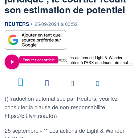
son estimation de potentiel
information fournie par
REUTERS
•
25/09/2024 à 03:52
Les actions de Light & Wonder
Écouter cet article
00:00
cotées à l'ASX continuent de chuter
en raison d'un problème juridique ; le
courtier réduit son estimation de
potentiel
((Traduction automatisée par Reuters, veuillez
consulter la clause de non-responsabilité
https://bit.ly/rtrsauto))
25 septembre - ** Les actions de Light & Wonder