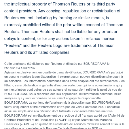
the intellectual property of Thomson Reuters or its third party
content providers. Any copying, republication or redistribution of
Reuters content, including by framing or similar means, is
expressly prohibited without the prior written consent of Thomson
Reuters. Thomson Reuters shall not be liable for any errors or
delays in content, or for any actions taken in reliance thereon.
"Reuters" and the Reuters Logo are trademarks of Thomson
Reuters and its affiliated companies.
Cette analyse a été élaborée par Reuters et diffusée par BOURSORAMA le
25/09/2024 à 03:52:37.
Agissant exclusivement en qualité de canal de diffusion, BOURSORAMA n'a participé
en aucune manière à son élaboration ni exercé aucun pouvoir discrétionnaire quant à
sa sélection. Les informations contenues dans cette analyse ont été retranscrites « en
l'état », sans déclaration ni garantie d'aucune sorte. Les opinions ou estimations qui y
sont exprimées sont celles de ses auteurs et ne sauraient refléter le point de vue de
BOURSORAMA. Sous réserves des lois applicables, ni l'information contenue, ni les
analyses qui y sont exprimées ne sauraient engager la responsabilité
BOURSORAMA. Le contenu de l'analyse mis à disposition par BOURSORAMA est
fourni uniquement à titre d'information et n'a pas de valeur contractuelle. Il constitue
ainsi une simple aide à la décision dont l'utilisateur conserve l'absolue maîtrise.
BOURSORAMA est un établissement de crédit de droit français agréé par l'Autorité de
Contrôle Prudentiel et de Résolution (« ACPR ») et par l'Autorité des Marchés
Financiers (« AMF ») en qualité de Prestataire de services d'investissement et sous la
surveillance prudentielle de la Banque Centrale Européenne (« BCE »).