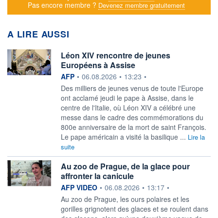
Pas encore membre ?
Devenez membre gratuitement
A LIRE AUSSI
Léon XIV rencontre de jeunes
Européens à Assise
information fournie par
AFP
•
06.08.2026
•
13:23
•
Des milliers de jeunes venus de toute l'Europe
ont acclamé jeudi le pape à Assise, dans le
centre de l'Italie, où Léon XIV a célébré une
messe dans le cadre des commémorations du
800e anniversaire de la mort de saint François.
Le pape américain a visité la basilique ...
Lire la
suite
Au zoo de Prague, de la glace pour
affronter la canicule
information fournie par
AFP VIDEO
•
06.08.2026
•
13:17
•
Au zoo de Prague, les ours polaires et les
gorilles grignotent des glaces et se roulent dans