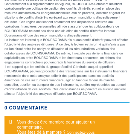
Conformément à la réglementation en vigueur, BOURSORAMA établit et maintient
opérationnelle une politique de gestion des conflits d'intérêts et met en place des
mesures administratives et organisationnelles afin de prévenir, identifier et gérer les
situations de conflits d'intérêts eu égard aux recommandations d'investissement
diffusées. Ces règles contiennent notamment des dispositions relatives aux
opérations financières personnelles afin de s'assurer que les collaborateurs de
BOURSORAMA ne sont pas dans une situation de conflits d'intérêts lorsque
Boursorama diffuse des recommandations d'investissement.
Le lecteur est informé que BOURSORAMA n'a aucun conflit d'intérêt pouvant affecter
l'objectivité des analyses diffusées. A ce titre, le lecteur est informé qu'il n'existe pas
de lien direct entre les analyses diffusées et les rémunérations variables des
collaborateurs de BOURSORAMA. De même, il n'existe pas de liens financiers ou
capitalistiques entre BOURSORAMA et les émetteurs concernés, en dehors des
engagements contractuels pouvant régir la fourniture du service de diffusion.
Il est rappelé que les entités du groupe Société Générale, auquel appartient
BOURSORAMA, peuvent procéder à des transactions sur les instruments financiers
mentionnés dans cette analyse, détenir des participations dans les sociétés
émettrices de ces instruments financiers, agir en tant que teneur de marché,
conseiller, courtier, ou banquier de ces instruments, ou être représentées au conseil
d'administration de ces sociétés. Ces circonstances ne peuvent en aucune manière
affecter l'objectivité des analyses diffusées par BOURSORAMA.
0 COMMENTAIRE
Message d'alerte
Vous devez être membre pour ajouter un
commentaire.
Vous êtes déjà membre ?
Connectez-vous