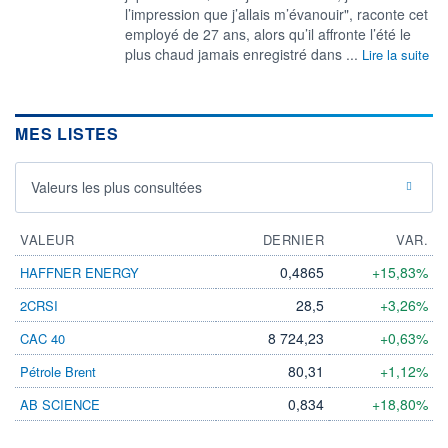
l’impression que j’allais m’évanouir", raconte cet
employé de 27 ans, alors qu’il affronte l’été le
plus chaud jamais enregistré dans ...
Lire la suite
MES LISTES
Valeurs les plus consultées
VALEUR
DERNIER
VAR.
0,4865
+15,83%
HAFFNER ENERGY
28,5
+3,26%
2CRSI
8 724,23
+0,63%
CAC 40
80,31
+1,12%
Pétrole Brent
0,834
+18,80%
AB SCIENCE