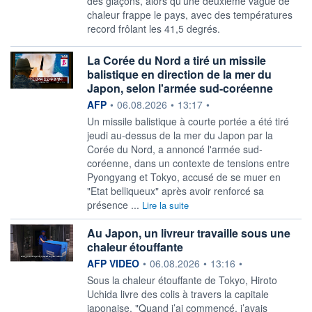
des glaçons, alors qu’une deuxième vague de
chaleur frappe le pays, avec des températures
record frôlant les 41,5 degrés.
La Corée du Nord a tiré un missile
balistique en direction de la mer du
Japon, selon l'armée sud-coréenne
information fournie par
AFP
•
06.08.2026
•
13:17
•
Un missile balistique à courte portée a été tiré
jeudi au-dessus de la mer du Japon par la
Corée du Nord, a annoncé l'armée sud-
coréenne, dans un contexte de tensions entre
Pyongyang et Tokyo, accusé de se muer en
"Etat belliqueux" après avoir renforcé sa
présence ...
Lire la suite
Au Japon, un livreur travaille sous une
chaleur étouffante
information fournie par
AFP VIDEO
•
06.08.2026
•
13:16
•
Sous la chaleur étouffante de Tokyo, Hiroto
Uchida livre des colis à travers la capitale
japonaise. "Quand j’ai commencé, j’avais