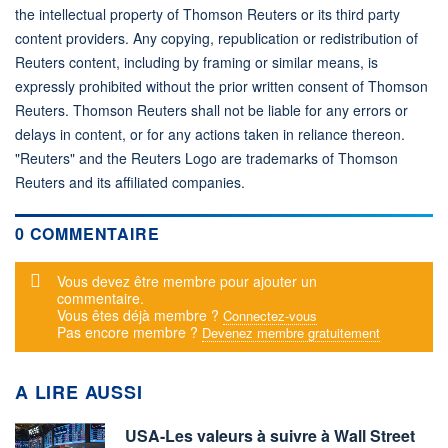
the intellectual property of Thomson Reuters or its third party
content providers. Any copying, republication or redistribution of
Reuters content, including by framing or similar means, is
expressly prohibited without the prior written consent of Thomson
Reuters. Thomson Reuters shall not be liable for any errors or
delays in content, or for any actions taken in reliance thereon.
"Reuters" and the Reuters Logo are trademarks of Thomson
Reuters and its affiliated companies.
0 COMMENTAIRE
Message d'alerte
Vous devez être membre pour ajouter un
commentaire.
Vous êtes déjà membre ?
Connectez-vous
Pas encore membre ?
Devenez membre gratuitement
A LIRE AUSSI
USA-Les valeurs à suivre à Wall Street