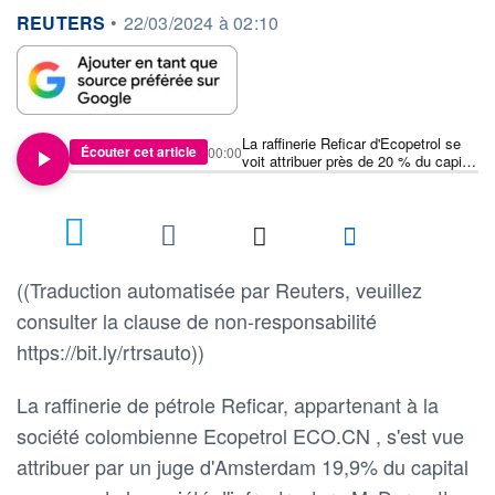
information fournie par
REUTERS
•
22/03/2024 à 02:10
La raffinerie Reficar d'Ecopetrol se
Écouter cet article
00:00
voit attribuer près de 20 % du capital
commun de McDermott, selon la
société
((Traduction automatisée par Reuters, veuillez
consulter la clause de non-responsabilité
https://bit.ly/rtrsauto))
La raffinerie de pétrole Reficar, appartenant à la
société colombienne Ecopetrol ECO.CN , s'est vue
attribuer par un juge d'Amsterdam 19,9% du capital