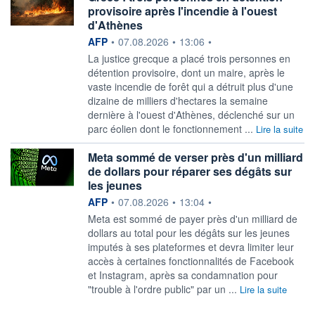
provisoire après l'incendie à l'ouest
d'Athènes
information fournie par
AFP
•
07.08.2026
•
13:06
•
La justice grecque a placé trois personnes en
détention provisoire, dont un maire, après le
vaste incendie de forêt qui a détruit plus d'une
dizaine de milliers d'hectares la semaine
dernière à l'ouest d'Athènes, déclenché sur un
parc éolien dont le fonctionnement ...
Lire la suite
Meta sommé de verser près d'un milliard
de dollars pour réparer ses dégâts sur
les jeunes
information fournie par
AFP
•
07.08.2026
•
13:04
•
Meta est sommé de payer près d'un milliard de
dollars au total pour les dégâts sur les jeunes
imputés à ses plateformes et devra limiter leur
accès à certaines fonctionnalités de Facebook
et Instagram, après sa condamnation pour
"trouble à l'ordre public" par un ...
Lire la suite