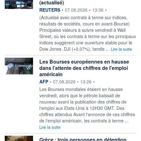
(actualisé)
information fournie par
REUTERS
•
07.08.2026
•
13:36
•
(Actualisé avec contrats à terme sur indices,
résultats de sociétés, cours en avant-Bourse)
Principales valeurs à suivre vendredi à Wall
Street, où les contrats à terme sur les principaux
indices suggèrent une ouverture stable pour le
Dow Jones .DJI (+0,07%), tandis ...
Lire la suite
Les Bourses européennes en hausse
dans l'attente des chiffres de l'emploi
américain
information fournie par
AFP
•
07.08.2026
•
13:26
•
Les Bourses mondiales étaient en hausse
vendredi, alors que le pétrole baissait de
nouveau avant la publication des chiffres de
l'emploi aux Etats-Unis à 12H30 GMT. Des
chiffres attendus Avant l'annonce de ces chiffres
de l'emploi américain, les contrats à terme ...
Lire la suite
Grèce : trois personnes en détention