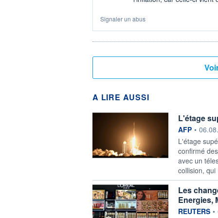
Signaler un abus
A LIRE AUSSI
L'étage su
information f
AFP
•
06.08
L'étage supé
confirmé des
avec un téle
collision, qui
Les chang
Energies, 
information f
REUTERS
•