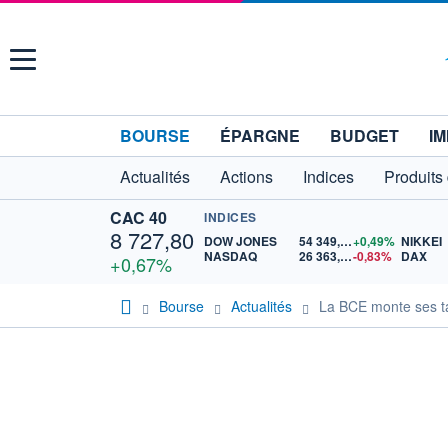
Menu
BOURSE
ÉPARGNE
BUDGET
IM
Actualités
Actions
Indices
Produits
CAC 40
INDICES
8 727,80
DOW JONES
54 349,12
+0,49%
NIKKEI
NASDAQ
26 363,44
-0,83%
DAX
+0,67%
Bourse
Actualités
La BCE monte ses ta