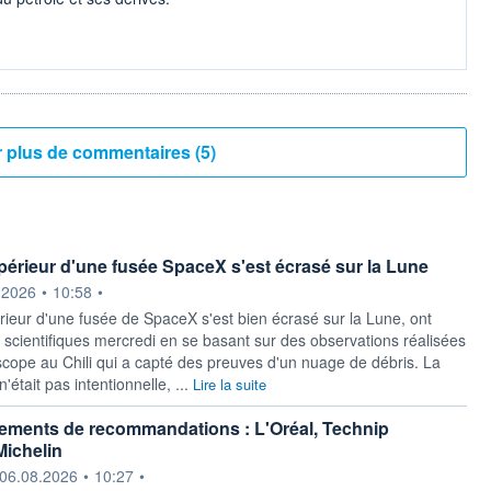
Voir plus de commentaires (5)
périeur d'une fusée SpaceX s'est écrasé sur la Lune
ournie par
.2026
•
10:58
•
rieur d'une fusée de SpaceX s'est bien écrasé sur la Lune, ont
 scientifiques mercredi en se basant sur des observations réalisées
scope au Chili qui a capté des preuves d'un nuage de débris. La
 n'était pas intentionnelle, ...
Lire la suite
ements de recommandations : L'Oréal, Technip
Michelin
ournie par
06.08.2026
•
10:27
•