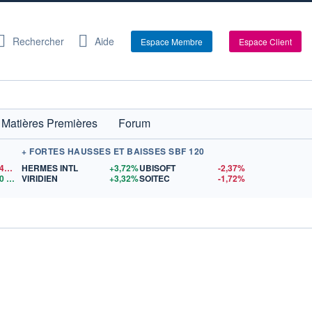
Rechercher
Aide
Espace Membre
Espace Client
Matières Premières
Forum
+ FORTES HAUSSES ET BAISSES SBF 120
1,1541
$US
HERMES INTL
+3,72%
UBISOFT
-2,37%
0
$US
VIRIDIEN
+3,32%
SOITEC
-1,72%