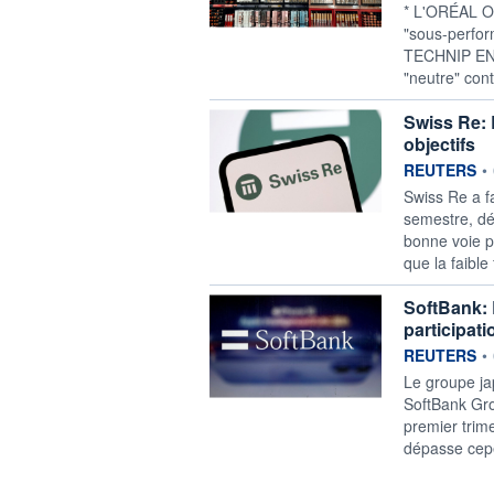
* L'ORÉAL OR
"sous-perfor
TECHNIP ENE
"neutre" cont
Swiss Re: 
objectifs
information f
REUTERS
•
‌Swiss Re a f
semestre, dép
bonne voie ⁠p
que la faible
SoftBank: 
participati
information f
REUTERS
•
Le groupe ja
SoftBank Gro
premier trime
dépasse cepe