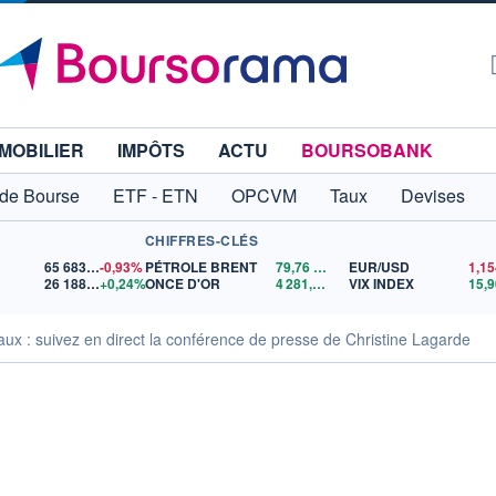
MOBILIER
IMPÔTS
ACTU
BOURSOBANK
 de Bourse
ETF - ETN
OPCVM
Taux
Devises
CHIFFRES-CLÉS
65 683,26
-0,93%
PÉTROLE BRENT
79,76
$US
EUR/USD
26 188,61
+0,24%
ONCE D'OR
4 281,44
$US
VIX INDEX
15,9
ux : suivez en direct la conférence de presse de Christine Lagarde