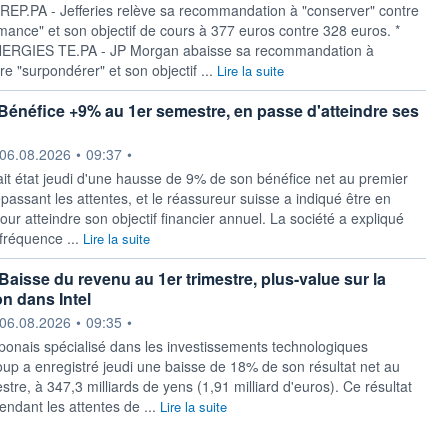
EP.PA - Jefferies relève sa recommandation à "conserver" contre
mance" et son objectif de cours à 377 euros contre 328 euros. *
RGIES TE.PA - JP Morgan abaisse sa recommandation à
re "surpondérer" et son objectif ...
Lire la suite
Bénéfice +9% au 1er semestre, en passe d'atteindre ses
ournie par
06.08.2026
•
09:37
•
ait état jeudi ​d'une hausse de 9% de son bénéfice net au premier
assant les ​attentes, et le réassureur suisse a indiqué ​être en
our atteindre son objectif financier annuel. La ‌société a expliqué
 fréquence ...
Lire la suite
Baisse du revenu au 1er trimestre, plus-value sur la
on dans Intel
ournie par
06.08.2026
•
09:35
•
ponais spécialisé ‌dans les investissements technologiques
up a enregistré jeudi une baisse ​de 18% de son résultat net au
stre, à 347,3 milliards de yens (1,91 milliard d'euros). Ce résultat
ndant les attentes de ...
Lire la suite