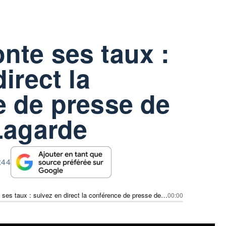
nte ses taux :
irect la
e de presse de
Lagarde
:44
La BCE monte ses taux : suivez en direct la conférence de presse de Christine Lagarde
00:00