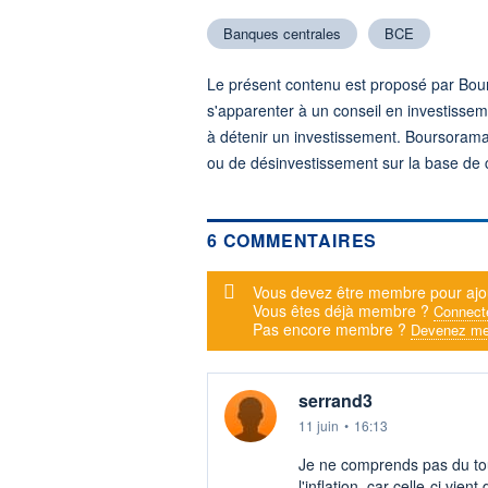
Banques centrales
BCE
Le présent contenu est proposé par Bour
s'apparenter à un conseil en investisse
à détenir un investissement. Boursorama
ou de désinvestissement sur la base de ce
6 COMMENTAIRES
Message d'alerte
Vous devez être membre pour ajo
Vous êtes déjà membre ?
Connect
Pas encore membre ?
Devenez me
serrand3
11 juin
•
16:13
Je ne comprends pas du tou
l'inflation, car celle-ci vien