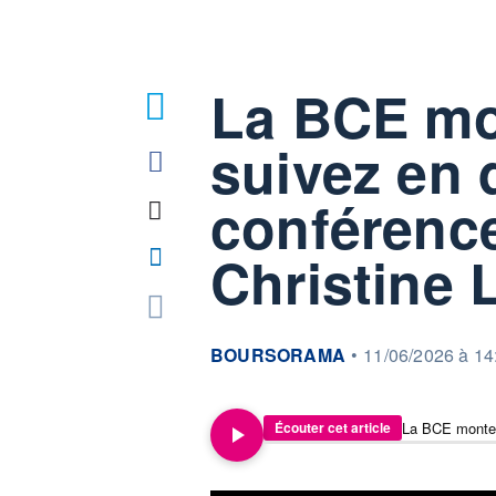
La BCE mo
6
suivez en d
conférenc
Christine 
information fournie par
BOURSORAMA
•
11/06/2026 à 14
Écouter cet article