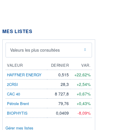
MES LISTES
Valeurs les plus consultées
VALEUR
DERNIER
VAR.
0,515
+22,62%
HAFFNER ENERGY
28,3
+2,54%
2CRSI
8 727,8
+0,67%
CAC 40
79,76
+0,43%
Pétrole Brent
0,0409
-8,09%
BIOPHYTIS
Gérer mes listes