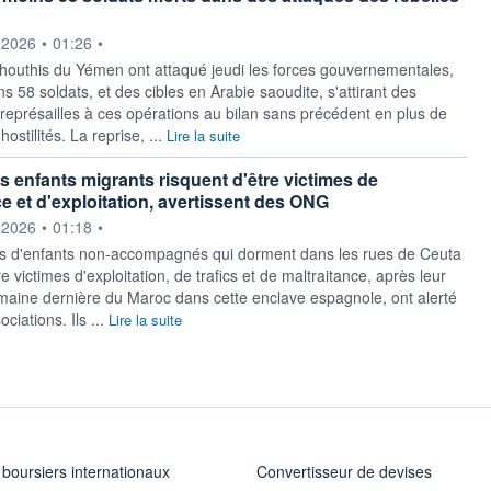
ournie par
.2026
•
01:26
•
 houthis du Yémen ont attaqué jeudi les forces gouvernementales,
s 58 soldats, et des cibles en Arabie saoudite, s'attirant des
eprésailles à ces opérations au bilan sans précédent en plus de
ostilités. La reprise, ...
Lire la suite
es enfants migrants risquent d'être victimes de
ce et d'exploitation, avertissent des ONG
ournie par
.2026
•
01:18
•
s d'enfants non-accompagnés qui dorment dans les rues de Ceuta
re victimes d'exploitation, de trafics et de maltraitance, après leur
emaine dernière du Maroc dans cette enclave espagnole, ont alerté
ciations. Ils ...
Lire la suite
 boursiers internationaux
Convertisseur de devises