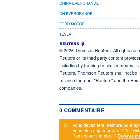
CHINA EVERGRANDE
CN EVERGRANDE
FORD MOTOR
TESLA
© 2026 Thomson Reuters. All rights reser
Reuters or its third party content provide
including by framing or similar means, is
Reuters. Thomson Reuters shall not be lia
reliance thereon. "Reuters" and the Reut
companies.
0 COMMENTAIRE
Message d'alerte
Vous devez être membre pour ajo
Vous êtes déjà membre ?
Connect
Pas encore membre ?
Devenez me