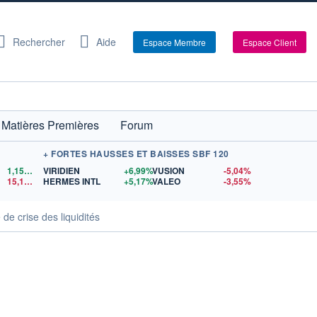
Rechercher
Aide
Espace Membre
Espace Client
Matières Premières
Forum
+ FORTES HAUSSES ET BAISSES SBF 120
1,1521
$US
VIRIDIEN
+6,99%
VUSION
-5,04%
15,15
$US
HERMES INTL
+5,17%
VALEO
-3,55%
de crise des liquidités