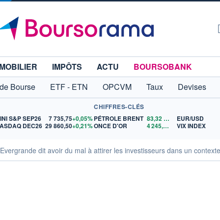
MOBILIER
IMPÔTS
ACTU
BOURSOBANK
 de Bourse
ETF - ETN
OPCVM
Taux
Devises
CHIFFRES-CLÉS
INI S&P SEP26
7 735,75
+0,05%
PÉTROLE BRENT
83,32
$US
EUR/USD
ASDAQ DEC26
29 860,50
+0,21%
ONCE D'OR
4 245,96
$US
VIX INDEX
Evergrande dit avoir du mal à attirer les investisseurs dans un contexte 