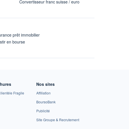
Convertisseur franc suisse / euro
rance prêt immobilier
stir en bourse
A
chures
Nos sites
lientèle Fragile
Affiliation
BoursoBank
Publicité
Site Groupe & Recrutement