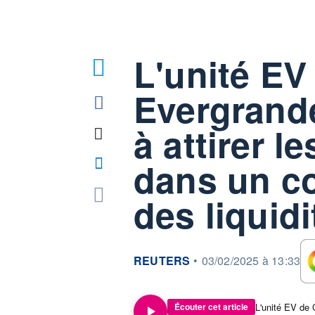
L'unité EV
Evergrande
à attirer l
dans un co
des liquidi
information fournie par
REUTERS
•
03/02/2025 à 13:33
Écouter cet article