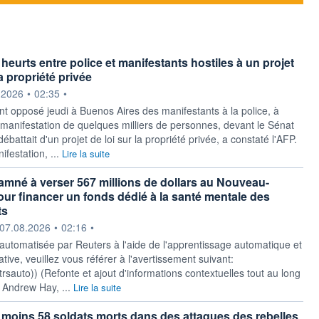
heurts entre police et manifestants hostiles à un projet
la propriété privée
ournie par
.2026
•
02:35
•
nt opposé jeudi à Buenos Aires des manifestants à la police, à
e manifestation de quelques milliers de personnes, devant le Sénat
débattait d'un projet de loi sur la propriété privée, a constaté l'AFP.
ifestation, ...
Lire la suite
mné à verser 567 millions de dollars au Nouveau-
ur financer un fonds dédié à la santé mentale des
ts
ournie par
07.08.2026
•
02:16
•
 automatisée par Reuters à l'aide de l'apprentissage automatique et
ative, veuillez vous référer à l'avertissement suivant:
y/rtrsauto)) (Refonte et ajout d'informations contextuelles tout au long
r Andrew Hay, ...
Lire la suite
moins 58 soldats morts dans des attaques des rebelles