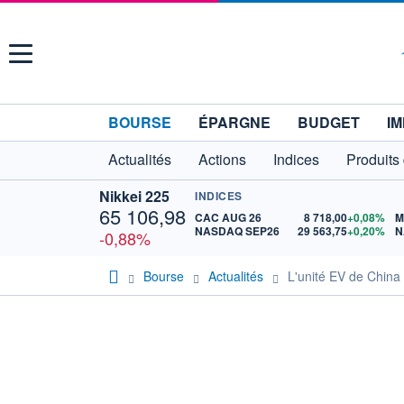
Menu
BOURSE
ÉPARGNE
BUDGET
IM
Actualités
Actions
Indices
Produits
Nikkei 225
INDICES
65 106,98
CAC AUG 26
8 718,00
+0,08%
M
NASDAQ SEP26
29 563,75
+0,20%
N
-0,88%
Bourse
Actualités
L'unité EV de China 