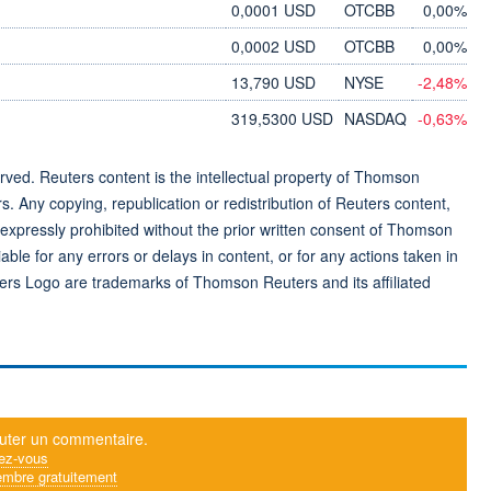
0,0001 USD
OTCBB
0,00%
0,0002 USD
OTCBB
0,00%
13,790 USD
NYSE
-2,48%
319,5300 USD
NASDAQ
-0,63%
ved. Reuters content is the intellectual property of Thomson
rs. Any copying, republication or redistribution of Reuters content,
 expressly prohibited without the prior written consent of Thomson
ble for any errors or delays in content, or for any actions taken in
ers Logo are trademarks of Thomson Reuters and its affiliated
uter un commentaire.
ez-vous
mbre gratuitement