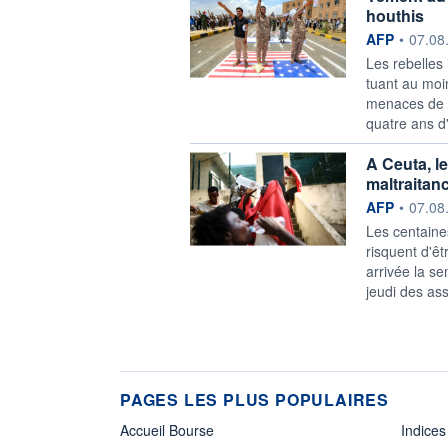
houthis
information f
AFP
•
07.08
Les rebelles
tuant au moin
menaces de r
quatre ans d'h
A Ceuta, l
maltraitan
information f
AFP
•
07.08
Les centaine
risquent d'êt
arrivée la s
jeudi des asso
PAGES LES PLUS POPULAIRES
Accueil Bourse
Indices