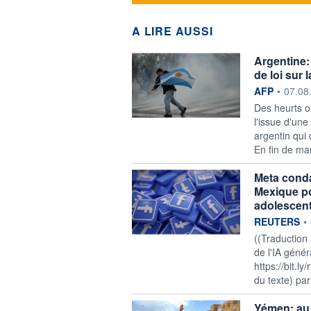
A LIRE AUSSI
Argentine: 
de loi sur 
information f
AFP
•
07.08
Des heurts o
l'issue d'un
argentin qui 
En fin de man
Meta conda
Mexique po
adolescen
information f
REUTERS
•
((Traduction
de l'IA génér
https://bit.l
du texte) pa
Yémen: au 