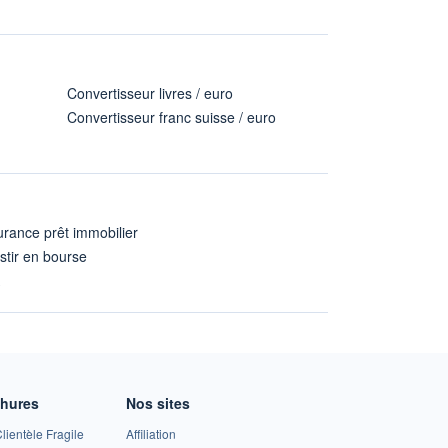
Convertisseur livres / euro
Convertisseur franc suisse / euro
rance prêt immobilier
stir en bourse
A
chures
Nos sites
lientèle Fragile
Affiliation