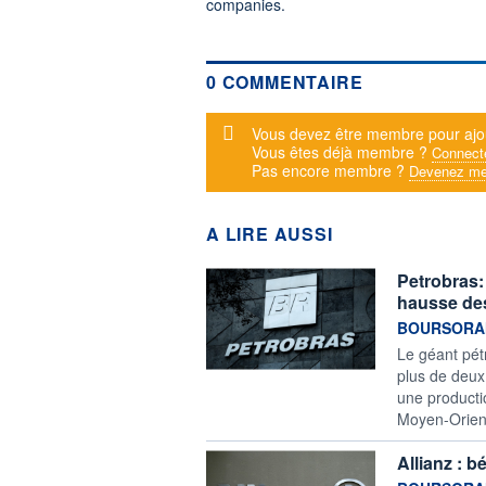
companies.
0 COMMENTAIRE
Message d'alerte
Vous devez être membre pour ajo
Vous êtes déjà membre ?
Connect
Pas encore membre ?
Devenez me
A LIRE AUSSI
Petrobras: 
hausse des
information f
BOURSORA
Le géant pétr
plus de deux
une productio
Moyen-Orient
Allianz : b