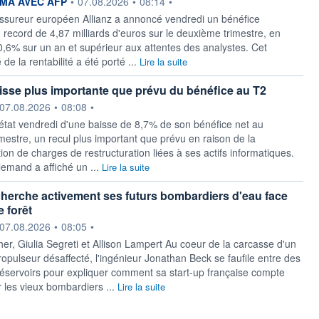
ournie par
MA AVEC AFP
•
07.08.2026
•
08:14
•
ssureur européen Allianz a annoncé vendredi un bénéfice
n record de 4,87 milliards d'euros sur le deuxième trimestre, en
,6% sur un an et supérieur aux attentes des analystes. Cet
 de la rentabilité a été porté ...
Lire la suite
aisse plus importante que prévu du bénéfice au T2
ournie par
07.08.2026
•
08:08
•
it état vendredi d'une baisse de ​8,7% de son bénéfice net au
estre, un recul plus important que prévu ​en raison de la
ion de charges de ​restructuration liées à ses ⁠actifs informatiques.
emand a affiché ‌un ...
Lire la suite
herche activement ses futurs bombardiers d'eau face
e forêt
ournie par
07.08.2026
•
08:05
•
er, Giulia Segreti et Allison Lampert Au coeur de la carcasse d'un
opulseur désaffecté, l'ingénieur Jonathan ‌Beck se faufile entre des
éservoirs pour expliquer comment sa start-up française compte
 les vieux bombardiers ...
Lire la suite