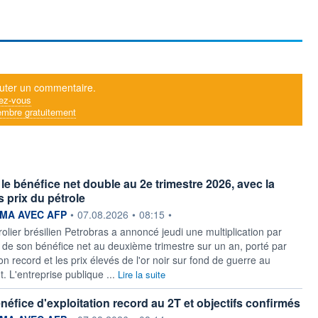
uter un commentaire.
ez-vous
mbre gratuitement
le bénéfice net double au 2e trimestre 2026, avec la
 prix du pétrole
ournie par
MA AVEC AFP
•
07.08.2026
•
08:15
•
olier brésilien Petrobras a annoncé jeudi une multiplication par
 de son bénéfice net au deuxième trimestre sur un an, porté par
n record et les prix élevés de l'or noir sur fond de guerre au
. L'entreprise publique ...
Lire la suite
énéfice d'exploitation record au 2T et objectifs confirmés