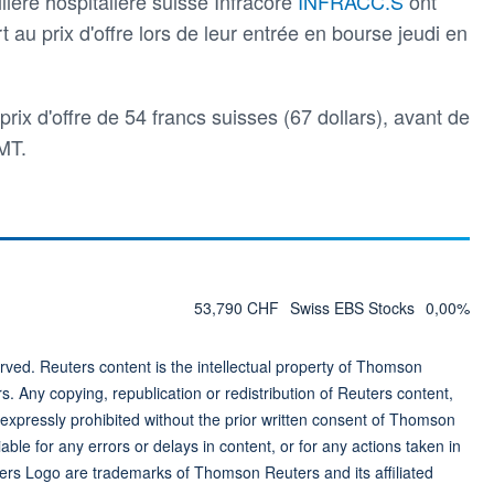
lière hospitalière suisse Infracore
INFRACC.S
ont
 au prix d'offre lors de leur entrée en bourse jeudi en
 prix d'offre de 54 francs suisses (67 dollars), avant de
MT.
53,790 CHF
Swiss EBS Stocks
0,00%
ved. Reuters content is the intellectual property of Thomson
rs. Any copying, republication or redistribution of Reuters content,
 expressly prohibited without the prior written consent of Thomson
ble for any errors or delays in content, or for any actions taken in
ers Logo are trademarks of Thomson Reuters and its affiliated