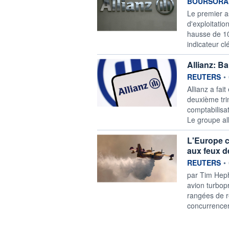
information f
BOURSORA
Le premier a
d'exploitatio
hausse de 10
indicateur clé
Allianz: B
information f
REUTERS
•
Allianz ‌a fa
deuxième trim
comptabilisat
Le groupe all
L'Europe c
aux feux d
information f
REUTERS
•
par Tim Heph
avion turbopr
rangées de r
concurrencer