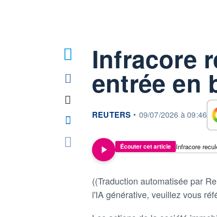
Infracore 
entrée en 
information fournie par
REUTERS
•
09/07/2026 à 09:46
Infracore recu
Écouter cet article
((Traduction automatisée par Reu
l'IA générative, veuillez vous réfé