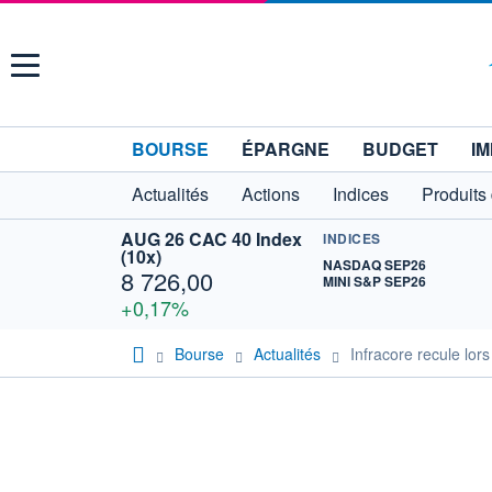
Menu
BOURSE
ÉPARGNE
BUDGET
IM
Actualités
Actions
Indices
Produits
AUG 26 CAC 40 Index
INDICES
(10x)
NASDAQ SEP26
8 726,00
MINI S&P SEP26
+0,17%
Bourse
Actualités
Infracore recule lor