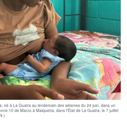
us, né à La Guaira au lendemain des séismes du 24 juin, dans un
nne 10 de Marzo à Maiquetía, dans l'État de La Guaira, le 7 juillet
N )