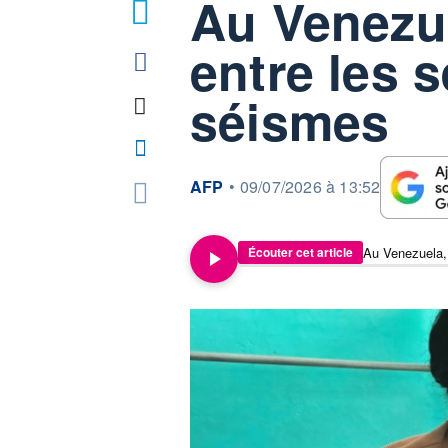
Au Venezue
entre les 
séismes
information fournie par
AFP
•
09/07/2026 à 13:52
Au Venezuela,
Écouter cet article