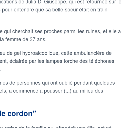
ations de Julia Di Giuseppe, qui est retournée sur le
s pour entendre que sa belle-soeur était en train
e qui cherchait ses proches parmi les ruines, et elle a
 la femme de 37 ans.
peu de gel hydroalcoolique, cette ambulancière de
ent, éclairée par les lampes torche des téléphones
.
ines de personnes qui ont oublié pendant quelques
ls, a commencé à pousser (...) au milieu des
le cordon"
rprise de la famille qui attendait une fille, est né