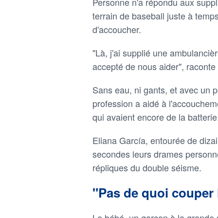
Personne n'a répondu aux supplic
terrain de baseball juste à temp
d'accoucher.
"Là, j'ai supplié une ambulancièr
accepté de nous aider", raconte
Sans eau, ni gants, et avec un 
profession a aidé à l'accouchem
qui avaient encore de la batterie
Eliana García, entourée de diza
secondes leurs drames personne
répliques du double séisme.
"Pas de quoi couper 
Le bébé, un garçon à la grande su