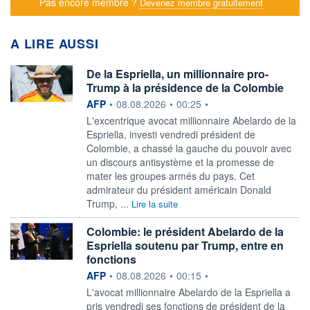
Pas encore membre ?
Devenez membre gratuitement
A LIRE AUSSI
De la Espriella, un millionnaire pro-
Trump à la présidence de la Colombie
information fournie par
AFP
•
08.08.2026
•
00:25
•
L'excentrique avocat millionnaire Abelardo de la
Espriella, investi vendredi président de
Colombie, a chassé la gauche du pouvoir avec
un discours antisystème et la promesse de
mater les groupes armés du pays. Cet
admirateur du président américain Donald
Trump, ...
Lire la suite
Colombie: le président Abelardo de la
Espriella soutenu par Trump, entre en
fonctions
information fournie par
AFP
•
08.08.2026
•
00:15
•
L'avocat millionnaire Abelardo de la Espriella a
pris vendredi ses fonctions de président de la