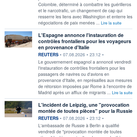
Colombie, déterminé à combattre les guérilleros
et le narcotrafic, un changement de cap qui
resserre les liens avec Washington et enterre les
négociations de paix menées ...
Lire la suite
L'Espagne annonce l'instauration de
contrôles frontaliers pour les voyageurs
en provenance d'Italie
information fournie par
REUTERS
•
07.08.2026
•
23:12
•
‌Le gouvernement espagnol a ​annoncé vendredi
l'instauration de contrôles frontaliers pour les
passagers ​de navires ou d'avions en ​
provenance d'Italie, en ⁠représailles aux mesures
de ‌rétorsion imposées par Rome à l'encontre de
​Madrid ‌après un afflux de ⁠migrants ...
Lire la suite
L'incident de Leipzig, une "provocation
montée de toutes pièces" pour la Russie
information fournie par
REUTERS
•
07.08.2026
•
23:12
•
L'ambassade de ‌Russie à Berlin a qualifié
vendredi de "provocation montée ​de toutes