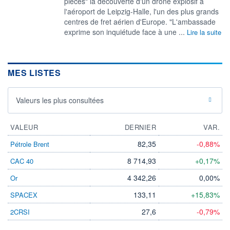
pièces" la découverte d'un drone explosif à
l'aéroport de Leipzig-Halle, l'un des plus grands
centres ​de fret aérien d'Europe. "L'ambassade
exprime son inquiétude face à une ...
Lire la suite
MES LISTES
Valeurs les plus consultées
VALEUR
DERNIER
VAR.
82,35
-0,88%
Pétrole Brent
8 714,93
+0,17%
CAC 40
4 342,26
0,00%
Or
133,11
+15,83%
SPACEX
27,6
-0,79%
2CRSI