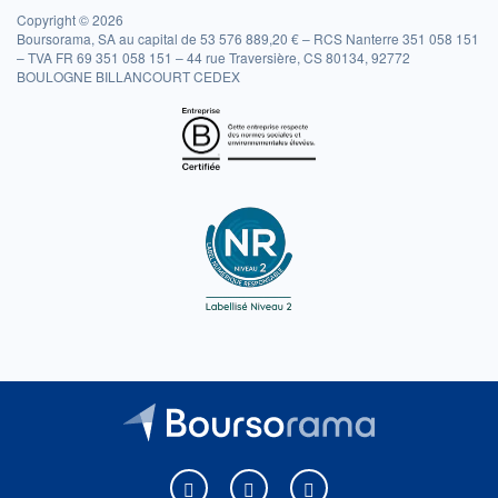
Copyright © 2026
Boursorama, SA au capital de 53 576 889,20 € – RCS Nanterre 351 058 151
– TVA FR 69 351 058 151 – 44 rue Traversière, CS 80134, 92772
BOULOGNE BILLANCOURT CEDEX
Boursorama sur Facebook
Boursorama sur X
Boursorama sur Youtu