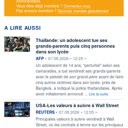
commentaire.
Vous êtes déjà membre ?
Connectez-vous
Pas encore membre ?
Devenez membre gratuitement
A LIRE AUSSI
Thaïlande: un adolescent tue ses
grands-parents puis cinq personnes
dans son lycée
information fournie par
AFP
•
07.08.2026
•
12:25
•
Un adolescent de 14 ans, "perturbé" selon ses
camarades, a tué vendredi ses grands-parents
avec le pistolet de son grand-père avant de faire
cinq autres victimes dans son lycée, près de
Bangkok, a indiqué la police thaïlandaise. Après
avoir initialement annoncé ...
Lire la suite
USA-Les valeurs à suivre à Wall Street
information fournie par
REUTERS
•
07.08.2026
•
12:05
•
Principales valeurs à suivre vendredi à Wall
Street, où les contrats à terme sur les principaux