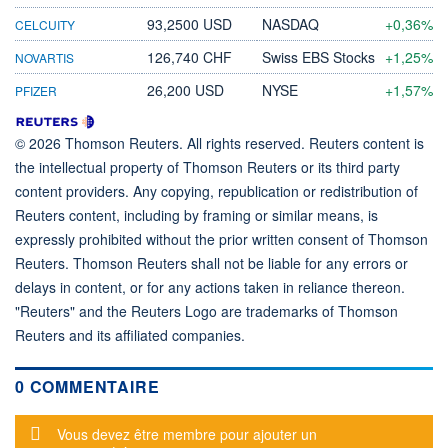
93,2500 USD
NASDAQ
+0,36%
CELCUITY
126,740 CHF
Swiss EBS Stocks
+1,25%
NOVARTIS
26,200 USD
NYSE
+1,57%
PFIZER
© 2026 Thomson Reuters. All rights reserved. Reuters content is
the intellectual property of Thomson Reuters or its third party
content providers. Any copying, republication or redistribution of
Reuters content, including by framing or similar means, is
expressly prohibited without the prior written consent of Thomson
Reuters. Thomson Reuters shall not be liable for any errors or
delays in content, or for any actions taken in reliance thereon.
"Reuters" and the Reuters Logo are trademarks of Thomson
Reuters and its affiliated companies.
0 COMMENTAIRE
Message d'alerte
Vous devez être membre pour ajouter un