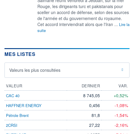
Salmane réunit vendredi à Jeddah, sur la mer
Rouge, les dirigeants turc et pakistanais pour
sceller un accord de défense, selon des sources
de l'armée et du gouvernement du royaume.
Cet accord interviendrait alors que l'Iran ...
Lire la
suite
MES LISTES
Valeurs les plus consultées
VALEUR
DERNIER
VAR.
8 745,05
+0,52%
CAC 40
0,456
-1,08%
HAFFNER ENERGY
81,8
-1,54%
Pétrole Brent
27,22
-2,16%
2CRSI