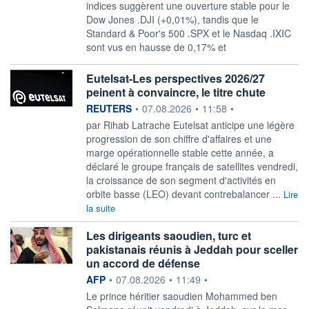
indices suggèrent une ouverture stable pour le
Dow Jones .DJI (+0,01%), tandis que le
Standard & Poor's 500 .SPX et le Nasdaq .IXIC
sont vus en hausse de 0,17% et
Eutelsat-Les perspectives 2026/27
peinent à convaincre, le titre chute
information fournie par
REUTERS
•
07.08.2026
•
11:58
•
par Rihab Latrache Eutelsat anticipe une légère
progression ‌de son chiffre d'affaires et une
marge opérationnelle stable cette année, a
déclaré le groupe français de ​satellites vendredi,
la croissance de son segment d'activités en
orbite basse (LEO) devant contrebalancer ...
Lire
la suite
Les dirigeants saoudien, turc et
pakistanais réunis à Jeddah pour sceller
un accord de défense
information fournie par
AFP
•
07.08.2026
•
11:49
•
Le prince héritier saoudien Mohammed ben