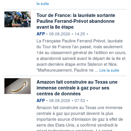
la suite
Tour de France: la lauréate sortante
Pauline Ferrand-Prévot abandonne
avant la 8e étape
information fournie par
AFP
•
08.08.2026
•
14:25
•
La Française Pauline Ferrand-Prévot, lauréate
du Tour de France l'an passé, mais seulement
14e au classement général de l'édition en cours,
a abandonné samedi avant le départ de la 8e et
avant-dernière étape entre Sisteron et Nice.
"Malheureusement, Pauline ne ...
Lire la suite
Amazon fait construire au Texas une
immense centrale à gaz pour ses
centres de données
information fournie par
AFP
•
08.08.2026
•
07:53
•
Amazon fait construire au Texas une immense
centrale à gaz qui pourrait devenir la plus
importante source d'émission de gaz à effet de
serre des Etats-Unis, a confirmé vendredi le
géant technologique américain. Le projet,