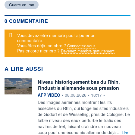
Guerre en Iran
0 COMMENTAIRE
Message d'alerte
Vous devez être membre pour ajouter un
commentaire.
Vous êtes déjà membre ?
Connectez-vous
Pas encore membre ?
Devenez membre gratuitement
A LIRE AUSSI
Niveau historiquement bas du Rhin,
l'industrie allemande sous pression
information fournie par
AFP VIDEO
•
08.08.2026
•
18:17
•
Des images aériennes montrent les lits
asséchés du Rhin, qui longe les sites industriels
de Godorf et de Wesseling, près de Cologne. Le
faible niveau des eaux perturbe le trafic des
navires de fret, faisant craindre un nouveau
coup pour une économie allemande déjà ...
Lire