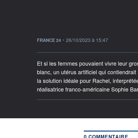
information fournie par
•
26/10/2023 à 15:47
FRANCE 24
Et si les femmes pouvaient vivre leur gro
blanc, un utérus artificiel qui contiendrait
la solution idéale pour Rachel, interprét
réalisatrice franco-américaine Sophie Ba
0 COMMENTAIRE