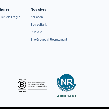
chures
Nos sites
lientèle Fragile
Affiliation
BoursoBank
Publicité
Site Groupe & Recrutement