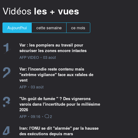
Vidéos
les + vues
Aujourd'hui
cette semaine
ce mois
1
Var : les pompiers au travail pour
sécuriser les zones encore intactes
information fournie par
AFP VIDEO
•
03 août
2
Var: l'incendie reste contenu mais
"extrême vigilance" face aux rafales de
vent
information fournie par
AFP
•
03 août
3
"Un goût de fumée " ? Des vignerons
varois dans l'incertitude pour le millésime
2026
information fournie par
AFP
•
09:16
•
2
4
Iran: l'ONU se dit "alarmée" par la hausse
des exécutions depuis mars