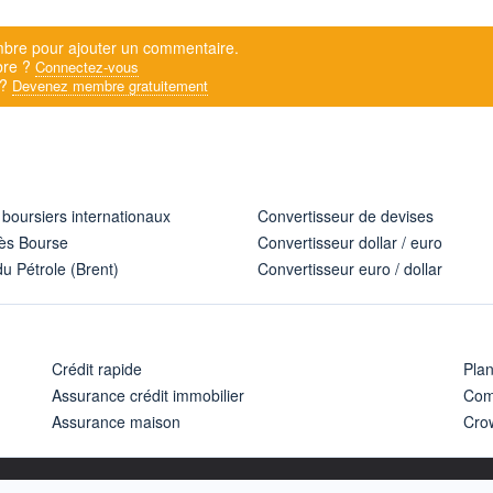
bre pour ajouter un commentaire.
bre ?
Connectez-vous
 ?
Devenez membre gratuitement
 boursiers internationaux
Convertisseur de devises
ès Bourse
Convertisseur dollar / euro
u Pétrole (Brent)
Convertisseur euro / dollar
Crédit rapide
Pla
Assurance crédit immobilier
Com
Assurance maison
Cro