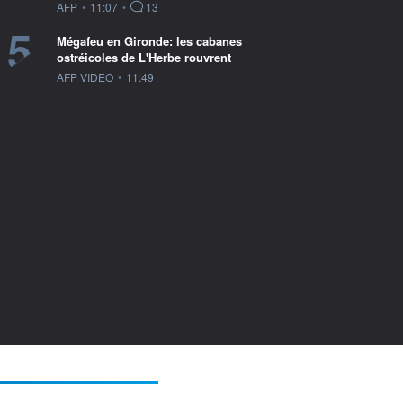
information fournie par
AFP
•
11:07
•
13
5
Mégafeu en Gironde: les cabanes
ostréicoles de L'Herbe rouvrent
information fournie par
AFP VIDEO
•
11:49