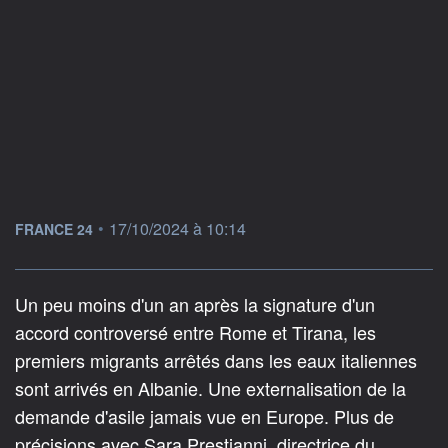
information fournie par
•
17/10/2024 à 10:14
FRANCE 24
Un peu moins d'un an après la signature d'un
accord controversé entre Rome et Tirana, les
premiers migrants arrêtés dans les eaux italiennes
sont arrivés en Albanie. Une externalisation de la
demande d'asile jamais vue en Europe. Plus de
précisions avec Sara Prestianni, directrice du