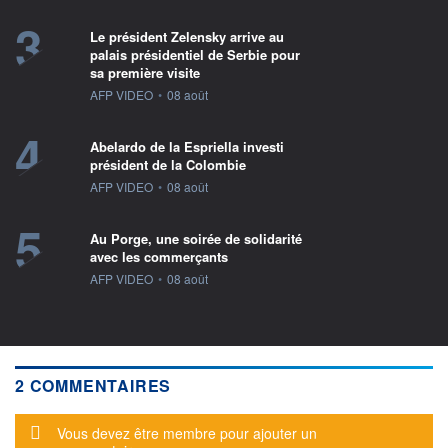
3
Le président Zelensky arrive au
palais présidentiel de Serbie pour
sa première visite
information fournie par
AFP VIDEO
•
08 août
4
Abelardo de la Espriella investi
président de la Colombie
information fournie par
AFP VIDEO
•
08 août
5
Au Porge, une soirée de solidarité
avec les commerçants
information fournie par
AFP VIDEO
•
08 août
2 COMMENTAIRES
Message d'alerte
Vous devez être membre pour ajouter un