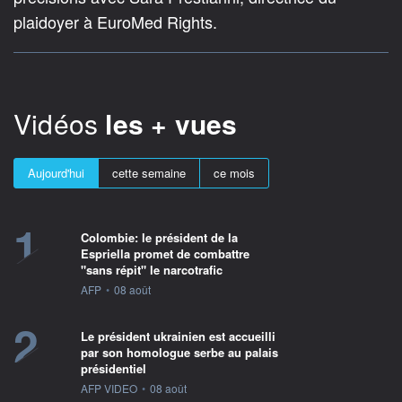
plaidoyer à EuroMed Rights.
Vidéos
les + vues
Aujourd'hui
cette semaine
ce mois
1
Colombie: le président de la
Espriella promet de combattre
"sans répit" le narcotrafic
information fournie par
AFP
•
08 août
2
Le président ukrainien est accueilli
par son homologue serbe au palais
présidentiel
information fournie par
AFP VIDEO
•
08 août