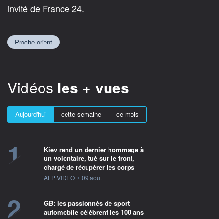
invité de France 24.
Proche orient
Vidéos
les + vues
Aujourd'hui
cette semaine
ce mois
1
Kiev rend un dernier hommage à
un volontaire, tué sur le front,
chargé de récupérer les corps
information fournie par
AFP VIDEO
•
09 août
2
GB: les passionnés de sport
automobile célèbrent les 100 ans