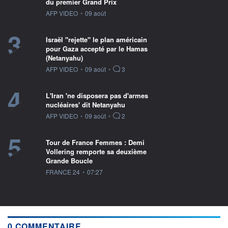
du premier Grand Prix
information fournie par
AFP VIDEO
•
09 août
3
Israël "rejette" le plan américain
pour Gaza accepté par le Hamas
(Netanyahu)
information fournie par
AFP VIDEO
•
09 août
•
3
4
L'Iran 'ne disposera pas d'armes
nucléaires' dit Netanyahu
information fournie par
AFP VIDEO
•
09 août
•
2
5
Tour de France Femmes : Demi
Vollering remporte sa deuxième
Grande Boucle
information fournie par
FRANCE 24
•
07:27
0 COMMENTAIRE