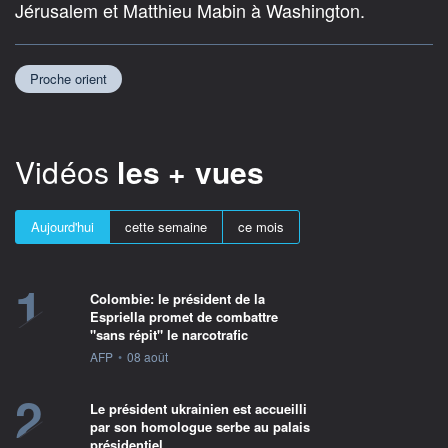
Jérusalem et Matthieu Mabin à Washington.
Proche orient
Vidéos
les + vues
Aujourd'hui
cette semaine
ce mois
1
Colombie: le président de la
Espriella promet de combattre
"sans répit" le narcotrafic
information fournie par
AFP
•
08 août
2
Le président ukrainien est accueilli
par son homologue serbe au palais
présidentiel