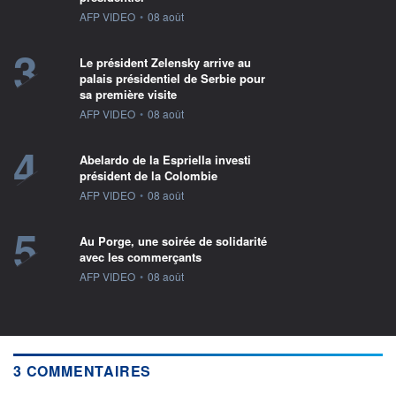
information fournie par
AFP VIDEO
•
08 août
3
Le président Zelensky arrive au
palais présidentiel de Serbie pour
sa première visite
information fournie par
AFP VIDEO
•
08 août
4
Abelardo de la Espriella investi
président de la Colombie
information fournie par
AFP VIDEO
•
08 août
5
Au Porge, une soirée de solidarité
avec les commerçants
information fournie par
AFP VIDEO
•
08 août
3 COMMENTAIRES