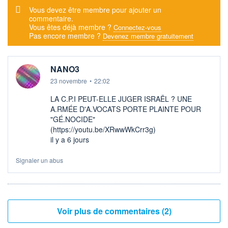
Message d'alerte
Vous devez être membre pour ajouter un
commentaire.
Vous êtes déjà membre ?
Connectez-vous
Pas encore membre ?
Devenez membre gratuitement
NANO3
23 novembre
•
22:02
LA C.P.I PEUT-ELLE JUGER ISRAËL ? UNE
A.RMÉE D'A.VOCATS PORTE PLAINTE POUR
"GÉ.NOCIDE"
(https://youtu.be/XRwwWkCrr3g)
il y a 6 jours
Signaler un abus
Voir plus de commentaires (2)