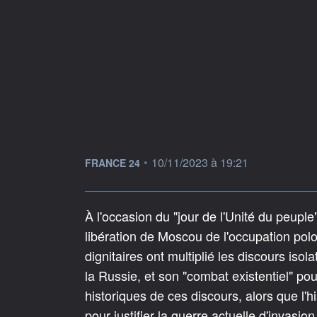
information fournie par
•
10/11/2023 à 19:21
FRANCE 24
À l'occasion du "jour de l'Unité du peupl
libération de Moscou de l'occupation pol
dignitaires ont multiplié les discours isol
la Russie, et son "combat existentiel" po
historiques de ces discours, alors que l'
pour justifier la guerre actuelle d'invasion