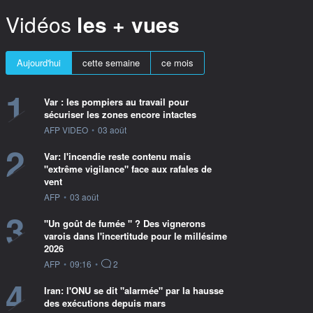
Vidéos
les + vues
Aujourd'hui
cette semaine
ce mois
1
Var : les pompiers au travail pour
sécuriser les zones encore intactes
information fournie par
AFP VIDEO
•
03 août
2
Var: l'incendie reste contenu mais
"extrême vigilance" face aux rafales de
vent
information fournie par
AFP
•
03 août
3
"Un goût de fumée " ? Des vignerons
varois dans l'incertitude pour le millésime
2026
information fournie par
AFP
•
09:16
•
2
4
Iran: l'ONU se dit "alarmée" par la hausse
des exécutions depuis mars