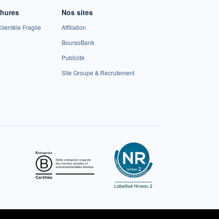
chures
Nos sites
lientèle Fragile
Affiliation
BoursoBank
Publicité
Site Groupe & Recrutement