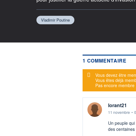
Vladimir Poutine
1 COMMENTAIRE
Message d'alerte
Vous devez être mem
Vous êtes déjà mem
Pas encore membre
lorant21
11 novembre
•
Un peuple qui s
des centaines 