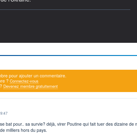
bre pour ajouter un commentaire.
bre ?
Connectez-vous
 ?
Devenez membre gratuitement
09:47
e bat pour.. sa survie? déjà, virer Poutine qui fait tuer des dizaine de mi
de milliers hors du pays.