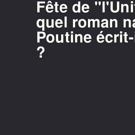
Fête de "l'Un
quel roman na
Poutine écrit-
?