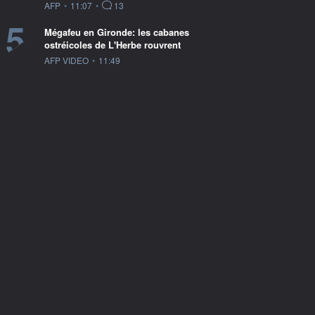
information fournie par
AFP
•
11:07
•
13
5
Mégafeu en Gironde: les cabanes
ostréicoles de L'Herbe rouvrent
information fournie par
AFP VIDEO
•
11:49