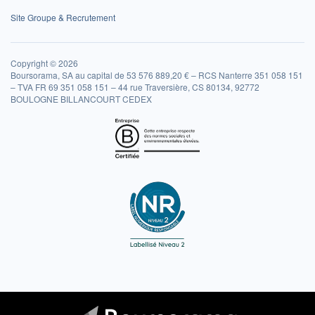
Site Groupe & Recrutement
Copyright © 2026
Boursorama, SA au capital de 53 576 889,20 € – RCS Nanterre 351 058 151
– TVA FR 69 351 058 151 – 44 rue Traversière, CS 80134, 92772
BOULOGNE BILLANCOURT CEDEX