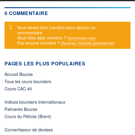
0 COMMENTAIRE
Message d'alerte
Vous devez être membre pour ajouter un
commentaire.
Vous êtes déjà membre ?
Connectez-vous
Pas encore membre ?
Devenez membre gratuitement
PAGES LES PLUS POPULAIRES
Accueil Bourse
Tous les cours boursiers
Cours CAC 40
Indices boursiers internationaux
Palmarès Bourse
Cours du Pétrole (Brent)
Convertisseur de devises