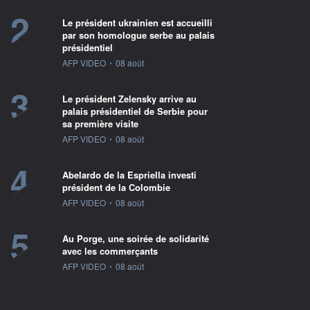
2
Le président ukrainien est accueilli
par son homologue serbe au palais
présidentiel
information fournie par
AFP VIDEO
•
08 août
3
Le président Zelensky arrive au
palais présidentiel de Serbie pour
sa première visite
information fournie par
AFP VIDEO
•
08 août
4
Abelardo de la Espriella investi
président de la Colombie
information fournie par
AFP VIDEO
•
08 août
5
Au Porge, une soirée de solidarité
avec les commerçants
information fournie par
AFP VIDEO
•
08 août