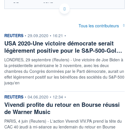
DE0009653386 SDXP
XETRA DONNÉES TEMPS DIFFÉRÉ
Politique d'exécution
Tous les contributeurs
18 800
information fournie par
REUTERS
•
29.09.2020
•
16:21
•
18 700
USA 2020-Une victoire démocrate serait
18 600
légèrement positive pour le S&P-500-Gol…
18 500
LONDRES, 29 septembre (Reuters) - Une victoire de Joe Biden à
11h57
14h53
la présidentielle américaine le 3 novembre, avec les deux
chambres du Congrès dominées par le Parti démocrate, aurait un
OUVERTURE
CLÔTURE VEILLE
18 732,28
18 639,43
effet légèrement positif sur les bénéfices des sociétés du S&P-500
jusqu'en
+ HAUT
+ BAS
18 747,57
18 553,91
information fournie par
REUTERS
•
04.06.2020
•
12:34
•
+HAUT 1ER
+BAS 1ER
JANVIER
JANVIER
Vivendi profite du retour en Bourse réussi
19 325,96
15 733,78
de Warner Music
VOLUME
DERNIER ÉCHANGE
PARIS, 4 juin (Reuters) - L'action Vivendi VIV.PA prend la tête du
0
05.08.26 / 17:50:00
CAC 40 jeudi à mi-séance au lendemain du retour en Bourse