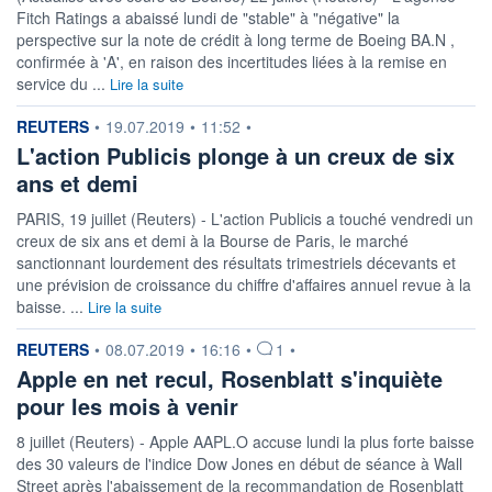
Fitch Ratings a abaissé lundi de "stable" à "négative" la
perspective sur la note de crédit à long terme de Boeing BA.N ,
confirmée à 'A', en raison des incertitudes liées à la remise en
service du ...
Lire la suite
information fournie par
REUTERS
•
19.07.2019
•
11:52
•
L'action Publicis plonge à un creux de six
ans et demi
PARIS, 19 juillet (Reuters) - L'action Publicis a touché vendredi un
creux de six ans et demi à la Bourse de Paris, le marché
sanctionnant lourdement des résultats trimestriels décevants et
une prévision de croissance du chiffre d'affaires annuel revue à la
baisse. ...
Lire la suite
information fournie par
REUTERS
•
08.07.2019
•
16:16
•
1
•
Apple en net recul, Rosenblatt s'inquiète
pour les mois à venir
8 juillet (Reuters) - Apple AAPL.O accuse lundi la plus forte baisse
des 30 valeurs de l'indice Dow Jones en début de séance à Wall
Street après l'abaissement de la recommandation de Rosenblatt