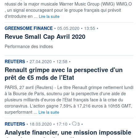
réussi de la major musicale Warner Music Group (WMG) WMG.O
+ LISTE
, un signal encourageant pour le groupe français qui prévoit
d'introduire en ...
Lire la suite
information fournie par
GREENSOME FINANCE
•
05.05.2020
•
13:55
•
Revue Small Cap Avril 2020
Performance des indices
information fournie par
REUTERS
•
27.04.2020
•
12:58
•
Renault grimpe avec la perspective d'un
prêt de €5 mds de l'Etat
PARIS, 27 avril (Reuters) - Le titre Renault grimpe nettement lundi
à la Bourse de Paris, soutenu par la perspective d'une aide de
plusieurs milliards d'euros de l'Etat français face à la crise du
coronavirus. L'action gagne 7,59% à 17,216 euros à 10h55 GMT,
surperformant ...
Lire la suite
information fournie par
REUTERS
•
18.03.2020
•
17:10
•
3
•
Analyste financier, une mission impossible