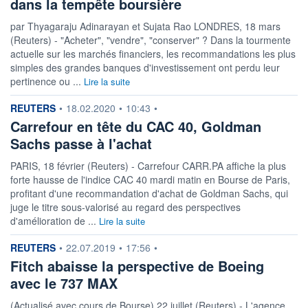
dans la tempête boursière
par Thyagaraju Adinarayan et Sujata Rao LONDRES, 18 mars
(Reuters) - "Acheter", "vendre", "conserver" ? Dans la tourmente
actuelle sur les marchés financiers, les recommandations les plus
simples des grandes banques d'investissement ont perdu leur
pertinence ou ...
Lire la suite
information fournie par
REUTERS
•
18.02.2020
•
10:43
•
Carrefour en tête du CAC 40, Goldman
Sachs passe à l'achat
PARIS, 18 février (Reuters) - Carrefour CARR.PA affiche la plus
forte hausse de l'indice CAC 40 mardi matin en Bourse de Paris,
profitant d'une recommandation d'achat de Goldman Sachs, qui
juge le titre sous-valorisé au regard des perspectives
d'amélioration de ...
Lire la suite
information fournie par
REUTERS
•
22.07.2019
•
17:56
•
Fitch abaisse la perspective de Boeing
avec le 737 MAX
(Actualisé avec cours de Bourse) 22 juillet (Reuters) - L'agence