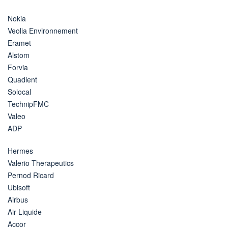
Nokia
Veolia Environnement
Eramet
Alstom
Forvia
Quadient
Solocal
TechnipFMC
Valeo
ADP
Hermes
Valerio Therapeutics
Pernod Ricard
Ubisoft
Airbus
Air Liquide
Accor