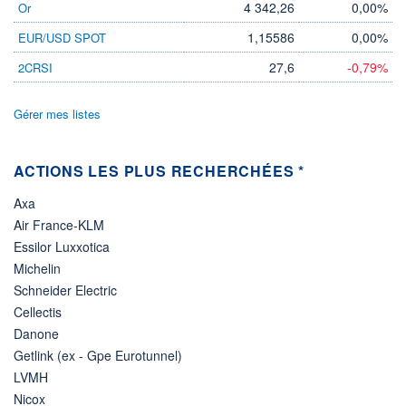
4 342,26
0,00%
Or
ÉLIGIBILITÉ
1,15586
0,00%
EUR/USD SPOT
Non éligible
Boursobank
27,6
-0,79%
2CRSI
+ PORTEFEUILLE
+ LISTE
Gérer mes listes
ACTIONS LES PLUS RECHERCHÉES *
Axa
Air France-KLM
Essilor Luxxotica
Michelin
Schneider Electric
Cellectis
Danone
Getlink (ex - Gpe Eurotunnel)
LVMH
Nicox