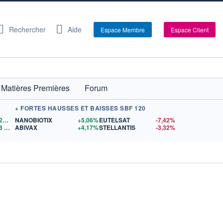
Rechercher
Aide
Espace Membre
Espace Client
Matières Premières
Forum
+ FORTES HAUSSES ET BAISSES SBF 120
1,1522
$US
NANOBIOTIX
+5,06%
EUTELSAT
-7,42%
8
$US
ABIVAX
+4,17%
STELLANTIS
-3,32%