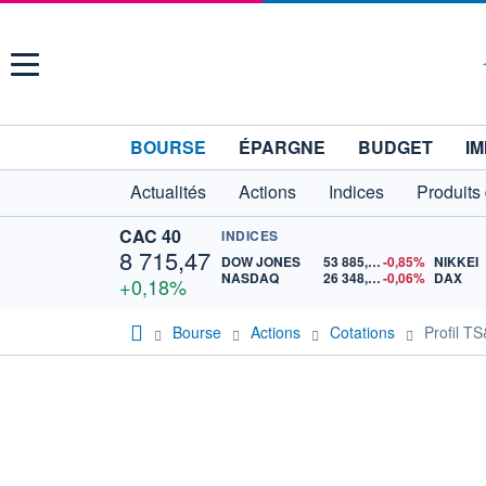
Menu
BOURSE
ÉPARGNE
BUDGET
IM
Actualités
Actions
Indices
Produits
CAC 40
INDICES
8 715,47
DOW JONES
53 885,10
-0,85%
NIKKEI
NASDAQ
26 348,35
-0,06%
DAX
+0,18%
Bourse
Actions
Cotations
Profil 