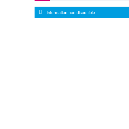
Message d'information
Information non disponible