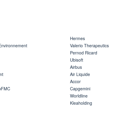
Hermes
 Environnement
Valerio Therapeutics
Pernod Ricard
Ubisoft
Airbus
nt
Air Liquide
Accor
ipFMC
Capgemini
Worldline
Kleaholding