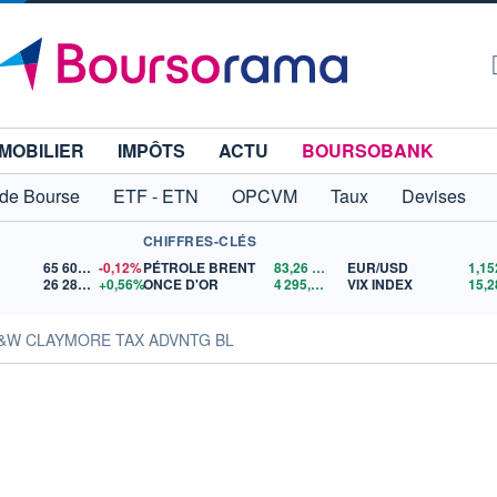
MOBILIER
IMPÔTS
ACTU
BOURSOBANK
 de Bourse
ETF - ETN
OPCVM
Taux
Devises
CHIFFRES-CLÉS
65 606,71
-0,12%
PÉTROLE BRENT
83,26
$US
EUR/USD
26 286,03
+0,56%
ONCE D'OR
4 295,83
$US
VIX INDEX
15,2
TS&W CLAYMORE TAX ADVNTG BL