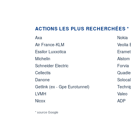
ACTIONS LES PLUS RECHERCHÉES *
Axa
Nokia
Air France-KLM
Veolia
Essilor Luxxotica
Eramet
Michelin
Alstom
Schneider Electric
Forvia
Cellectis
Quadie
Danone
Solocal
Getlink (ex - Gpe Eurotunnel)
Techn
LVMH
Valeo
Nicox
ADP
* source Google