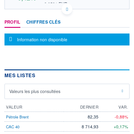
2,0591 EUR
VALEUR INDICATIVE
NASDAQ COMPOSITE
INDICE DE RÉFÉRENCE
MHY731181209 RBNE
PROFIL
CHIFFRES CLÉS
DONNÉES TEMPS DIFFÉRÉ
Politique d'exécution
Cotation sur les autres places
Message d'information
Information non disponible
2,5
2,4
2,3
MES LISTES
2,2
17h56
19h58
Valeurs les plus consultées
INDICE DE RÉFÉRENCE
NASDAQ Composite
VALEUR
DERNIER
VAR.
OUVERTURE
CLÔTURE VEILLE
0,0000
2,3700
82,35
-0,88%
Pétrole Brent
+ HAUT
+ BAS
8 714,93
+0,17%
CAC 40
0,0000
2,3200