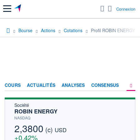
Menu
Connexion
Bourse
Actions
Cotations
Profil ROBIN ENERGY
COURS
ACTUALITÉS
ANALYSES
CONSENSUS
Société
SOCIÉTÉ
ROBIN ENERGY
HISTORIQUE
NASDAQ
2,3800
(c)
ACTIONNAIRES
USD
+0,42%