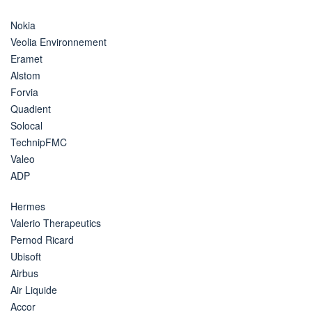
Nokia
Veolia Environnement
Eramet
Alstom
Forvia
Quadient
Solocal
TechnipFMC
Valeo
ADP
Hermes
Valerio Therapeutics
Pernod Ricard
Ubisoft
Airbus
Air Liquide
Accor