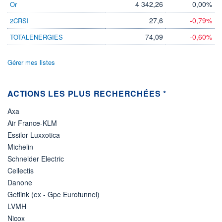
4 342,26
0,00%
Or
VOLUME
CAPITAL ÉCHANGÉ
0
0,00%
27,6
-0,79%
2CRSI
VALORISATION
74,09
-0,60%
TOTALENERGIES
LIMITE À LA
LIMITE À LA
BAISSE
HAUSSE
0,0000
0,0000
Gérer mes listes
RENDEMENT
PER ESTIMÉ
ESTIMÉ 2026
2026
-
-
ACTIONS LES PLUS RECHERCHÉES *
DERNIER
ÉCHANGE
Axa
07.08.26 / 22:00:00
Air France-KLM
ÉLIGIBILITÉ
Essilor Luxxotica
Non éligible
Boursobank
Michelin
Schneider Electric
+ PORTEFEUILLE
+ LISTE
Cellectis
Danone
Getlink (ex - Gpe Eurotunnel)
LVMH
Nicox