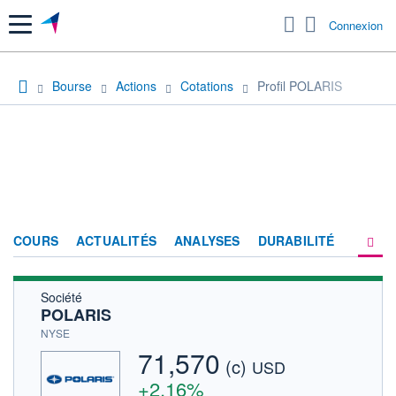
Menu
Connexion
Bourse
Actions
Cotations
Profil POLARIS
COURS
ACTUALITÉS
ANALYSES
DURABILITÉ
Société
CONSENSUS
POLARIS
SOCIÉTÉ
NYSE
71,570
(c)
HISTORIQUE
USD
+2,16%
ACTIONNAIRES