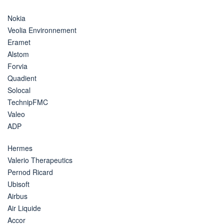
Nokia
Veolia Environnement
Eramet
Alstom
Forvia
Quadient
Solocal
TechnipFMC
Valeo
ADP
Hermes
Valerio Therapeutics
Pernod Ricard
Ubisoft
Airbus
Air Liquide
Accor