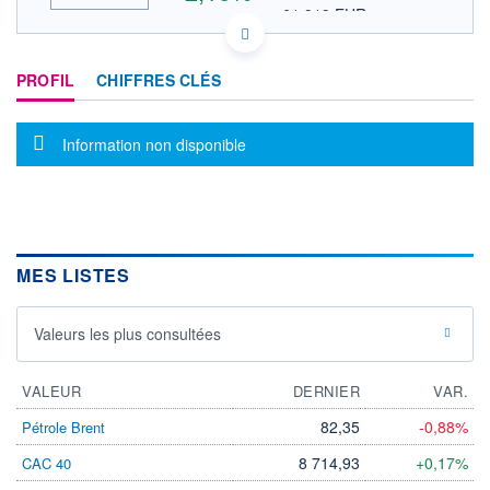
61,919 EUR
VALEUR INDICATIVE
US7310681025 PII
DONNÉES TEMPS DIFFÉRÉ
PROFIL
CHIFFRES CLÉS
Politique d'exécution
Cotation sur les autres places
Message d'information
Information non disponible
73
72
71
70
69
MES LISTES
17h40
19h50
OUVERTURE
CLÔTURE VEILLE
Valeurs les plus consultées
69,880
70,060
+ HAUT
+ BAS
72,080
69,590
VALEUR
DERNIER
VAR.
VOLUME
CAPITAL ÉCHANGÉ
82,35
-0,88%
Pétrole Brent
244 872
0,43%
8 714,93
+0,17%
CAC 40
VALORISATION
CAPI.
BOURSIÈRE
4 073 MUSD