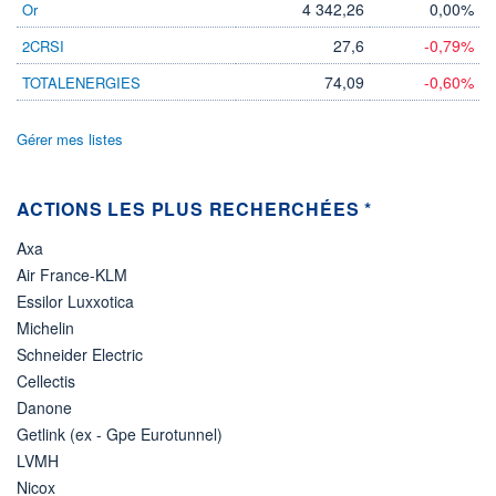
4 099 MUSD
4 342,26
0,00%
Or
LIMITE À LA
LIMITE À LA
27,6
-0,79%
2CRSI
BAISSE
HAUSSE
120,910
0,000
74,09
-0,60%
TOTALENERGIES
RENDEMENT
PER ESTIMÉ
ESTIMÉ 2026
2026
4,04%
21,71
Gérer mes listes
DERNIER
ÉCHANGE
07.08.26 / 21:59:59
ACTIONS LES PLUS RECHERCHÉES *
ÉLIGIBILITÉ
RISQUE ESG
Axa
BOURSOVIE LUX
30,3/100 (Élevé)
Air France-KLM
Essilor Luxxotica
+ PORTEFEUILLE
+ LISTE
Michelin
Schneider Electric
Cellectis
Danone
Getlink (ex - Gpe Eurotunnel)
LVMH
Nicox