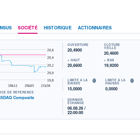
NSUS
SOCIÉTÉ
HISTORIQUE
ACTIONNAIRES
OUVERTURE
CLÔTURE
VEILLE
20,4900
20,6
20,4600
20,4
+ HAUT
+ BAS
20,6600
19,9200
20,2
20,0
LIMITE À LA
LIMITE À LA
19,8
BAISSE
HAUSSE
18h12
20h05
21h58
15,0000
0,0000
DICE DE RÉFÉRENCE
SDAQ Composite
DERNIER
ÉCHANGE
06.08.26 /
22:00:00