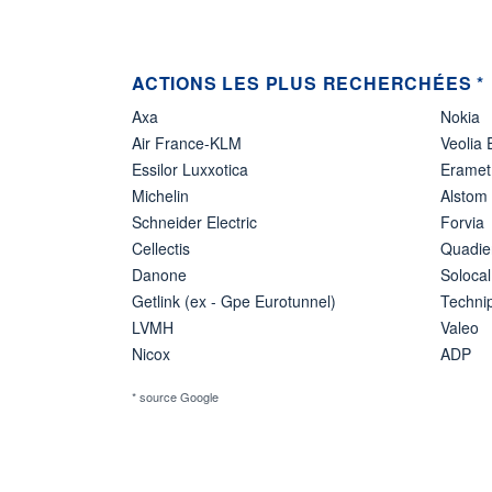
ACTIONS LES PLUS RECHERCHÉES *
Axa
Nokia
Air France-KLM
Veolia
Essilor Luxxotica
Eramet
Michelin
Alstom
Schneider Electric
Forvia
Cellectis
Quadie
Danone
Solocal
Getlink (ex - Gpe Eurotunnel)
Techn
LVMH
Valeo
Nicox
ADP
* source Google