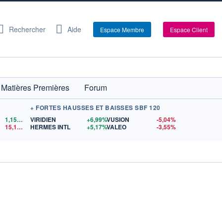
Rechercher
Aide
Espace Membre
Espace Client
Matières Premières
Forum
+ FORTES HAUSSES ET BAISSES SBF 120
1,1524
$US
VIRIDIEN
+6,99%
VUSION
-5,04%
15,15
$US
HERMES INTL
+5,17%
VALEO
-3,55%