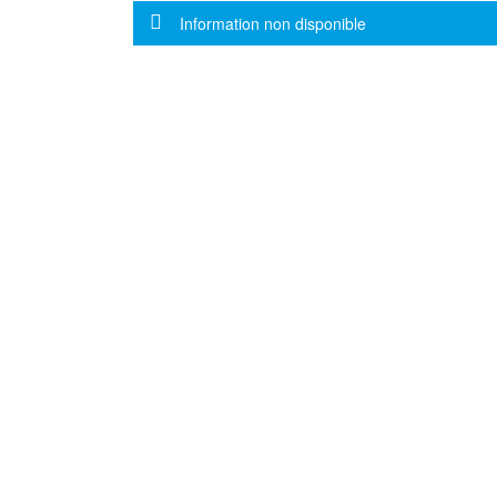
Message d'information
Information non disponible