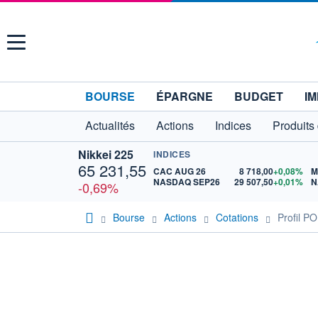
Menu
BOURSE
ÉPARGNE
BUDGET
IM
Actualités
Actions
Indices
Produits
Nikkei 225
INDICES
65 231,55
CAC AUG 26
8 718,00
+0,08%
M
NASDAQ SEP26
29 507,50
+0,01%
N
-0,69%
Bourse
Actions
Cotations
Profil 