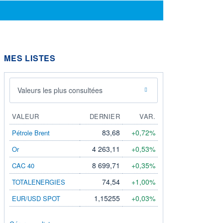
MES LISTES
Valeurs les plus consultées
VALEUR
DERNIER
VAR.
83,68
+0,72%
Pétrole Brent
4 263,11
+0,53%
Or
8 699,71
+0,35%
CAC 40
74,54
+1,00%
TOTALENERGIES
1,15255
+0,03%
EUR/USD SPOT