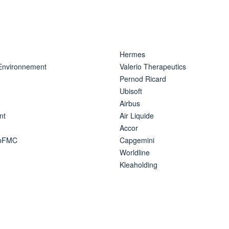
Hermes
 Environnement
Valerio Therapeutics
Pernod Ricard
Ubisoft
Airbus
nt
Air Liquide
Accor
ipFMC
Capgemini
Worldline
Kleaholding