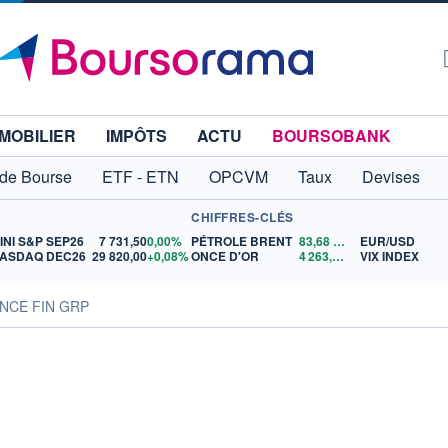
MOBILIER
IMPÔTS
ACTU
BOURSOBANK
 de Bourse
ETF - ETN
OPCVM
Taux
Devises
CHIFFRES-CLÉS
INI S&P SEP26
7 731,50
0,00%
PÉTROLE BRENT
83,68
$US
EUR/USD
ASDAQ DEC26
29 820,00
+0,08%
ONCE D'OR
4 263,11
$US
VIX INDEX
PONCE FIN GRP