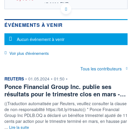
17,3636 EUR
VALEUR INDICATIVE
NASDAQ COMPOSITE
INDICE DE RÉFÉRENCE
US7323441060 PDLB
DONNÉES TEMPS DIFFÉRÉ
ÉVÉNEMENTS À VENIR
Politique d'exécution
Cotation sur les autres places
Message d'information
Aucun événement à venir
20,2
Voir plus d'événements
20,0
Tous les contributeurs
19,8
information fournie par
REUTERS
•
01.05.2024
•
01:50
•
17h57
19h58
Ponce Financial Group Inc. publie ses
résultats pour le trimestre clos en mars -…
INDICE DE RÉFÉRENCE
NASDAQ Composite
((Traduction automatisée par Reuters, veuillez consulter la clause
de non-responsabilité https://bit.ly/rtrsauto)) * Ponce Financial
OUVERTURE
CLÔTURE VEILLE
0,0000
20,1500
Group Inc PDLB.OQ a déclaré un bénéfice trimestriel ajusté de 11
+ HAUT
+ BAS
cents par action pour le trimestre terminé en mars, en hausse par
20,1600
19,8850
...
Lire la suite