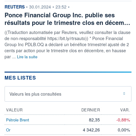
VOLUME
CAPITAL ÉCHANGÉ
information fournie par
REUTERS
•
30.01.2024
•
23:52
•
0
0,00%
Ponce Financial Group Inc. publie ses
VALORISATION
CAPI.
BOURSIÈRE
485 MUSD
résultats pour le trimestre clos en décem…
512 MUSD
((Traduction automatisée par Reuters, veuillez consulter la clause
LIMITE À LA
LIMITE À LA
BAISSE
HAUSSE
de non-responsabilité https://bit.ly/rtrsauto)) * Ponce Financial
15,0000
0,0000
Group Inc PDLB.OQ a déclaré un bénéfice trimestriel ajusté de 2
cents par action pour le trimestre clos en décembre, en hausse
RENDEMENT
PER ESTIMÉ
ESTIMÉ 2026
2026
par ...
Lire la suite
-
12,23
DERNIER
ÉCHANGE
MES LISTES
07.08.26 / 22:00:00
ÉLIGIBILITÉ
Non éligible
Valeurs les plus consultées
Boursobank
VALEUR
DERNIER
VAR.
+ PORTEFEUILLE
+ LISTE
82,35
-0,88%
Pétrole Brent
4 342,26
0,00%
Or