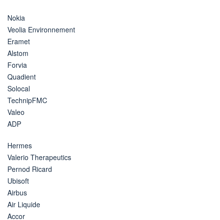
Nokia
Veolia Environnement
Eramet
Alstom
Forvia
Quadient
Solocal
TechnipFMC
Valeo
ADP
Hermes
Valerio Therapeutics
Pernod Ricard
Ubisoft
Airbus
Air Liquide
Accor