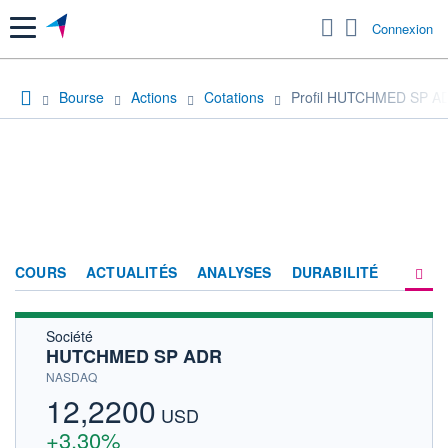
Menu
Connexion
Bourse
Actions
Cotations
Profil HUTCHMED SP A
COURS
ACTUALITÉS
ANALYSES
DURABILITÉ
Société
CONSENSUS
HUTCHMED SP ADR
SOCIÉTÉ
NASDAQ
12,2200
HISTORIQUE
USD
+3,30%
ACTIONNAIRES