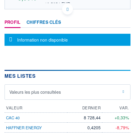
10,5654 EUR
VALEUR INDICATIVE
NASDAQ COMPOSITE
INDICE DE RÉFÉRENCE
US44842L1035 HCM
PROFIL
CHIFFRES CLÉS
DONNÉES TEMPS DIFFÉRÉ
Politique d'exécution
Cotation sur les autres places
Message d'information
Information non disponible
12,4
12,2
12,0
MES LISTES
11,8
15h32
15h34
Valeurs les plus consultées
INDICE DE RÉFÉRENCE
NASDAQ Composite
VALEUR
DERNIER
VAR.
OUVERTURE
CLÔTURE VEILLE
12,0900
11,8300
8 728,44
+0,33%
CAC 40
+ HAUT
+ BAS
0,4205
-8,79%
HAFFNER ENERGY
12,2200
12,0900