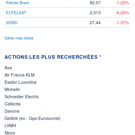
82,07
-1,22%
Pétrole Brent
VOLUME
CAPITAL ÉCHANGÉ
0
0,00%
2,013
-6,02%
EUTELSAT
VALORISATION
CAPI.
BOURSIÈRE
2 132 MUSD
27,44
-1,37%
2CRSI
16 016 MUSD
LIMITE À LA
LIMITE À LA
BAISSE
HAUSSE
Gérer mes listes
32,9600
0,0000
RENDEMENT
PER ESTIMÉ
ESTIMÉ 2026
2026
ACTIONS LES PLUS RECHERCHÉES *
-
44,52
Axa
DERNIER
ÉCHANGE
Air France-KLM
07.08.26 / 15:35:19
Essilor Luxxotica
ÉLIGIBILITÉ
RISQUE ESG
Michelin
-
-
Schneider Electric
Cellectis
+ PORTEFEUILLE
+ LISTE
Danone
Getlink (ex - Gpe Eurotunnel)
LVMH
Nicox