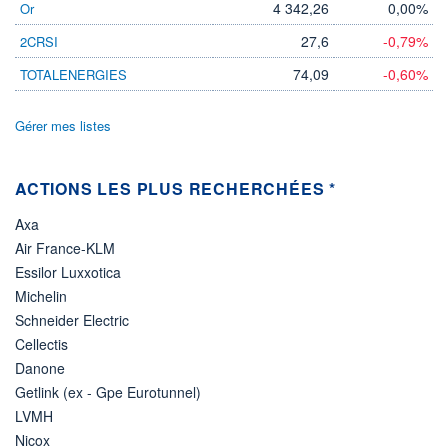
LIMITE À LA
LIMITE À LA
4 342,26
0,00%
Or
BAISSE
HAUSSE
0,0000
0,0000
27,6
-0,79%
2CRSI
RENDEMENT
PER ESTIMÉ
74,09
-0,60%
TOTALENERGIES
ESTIMÉ 2026
2026
-
-
Gérer mes listes
DERNIER
ÉCHANGE
07.08.26 / 22:00:00
ACTIONS LES PLUS RECHERCHÉES *
ÉLIGIBILITÉ
Non éligible
Boursobank
Axa
Air France-KLM
+ PORTEFEUILLE
+ LISTE
Essilor Luxxotica
Michelin
Schneider Electric
Cellectis
Danone
Getlink (ex - Gpe Eurotunnel)
LVMH
Nicox