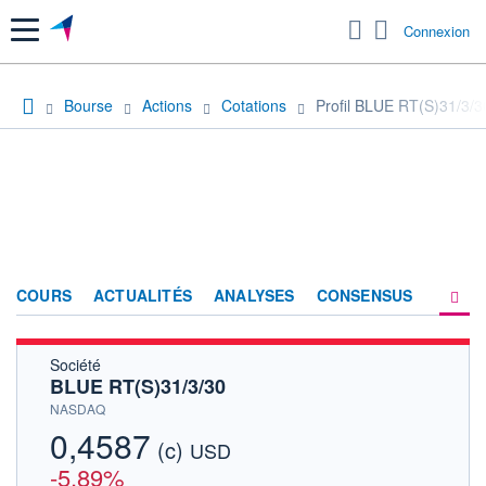
Menu
Connexion
Bourse
Actions
Cotations
Profil BLUE RT(S)31/3/3
COURS
ACTUALITÉS
ANALYSES
CONSENSUS
Société
SOCIÉTÉ
BLUE RT(S)31/3/30
HISTORIQUE
NASDAQ
0,4587
(c)
ACTIONNAIRES
USD
-5,89%