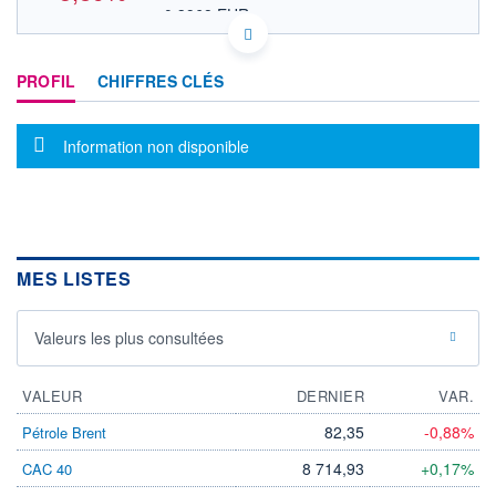
0,3968 EUR
VALEUR INDICATIVE
KYG1331A1168 BACCR
DONNÉES TEMPS DIFFÉRÉ
PROFIL
CHIFFRES CLÉS
Politique d'exécution
Cotation sur les autres places
Message d'information
Information non disponible
0,495
0,490
0,485
MES LISTES
18h58
19h11
OUVERTURE
CLÔTURE VEILLE
Valeurs les plus consultées
0,4587
0,4874
+ HAUT
+ BAS
0,5000
0,4587
VALEUR
DERNIER
VAR.
VOLUME
CAPITAL ÉCHANGÉ
82,35
-0,88%
Pétrole Brent
0
0,00%
8 714,93
+0,17%
CAC 40
VALORISATION