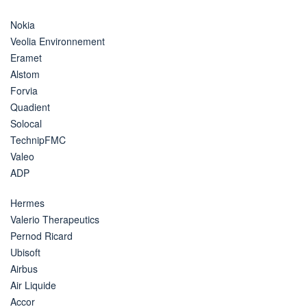
Nokia
Veolia Environnement
Eramet
Alstom
Forvia
Quadient
Solocal
TechnipFMC
Valeo
ADP
Hermes
Valerio Therapeutics
Pernod Ricard
Ubisoft
Airbus
Air Liquide
Accor