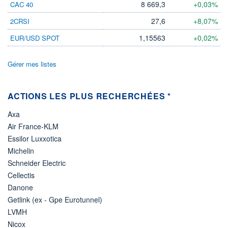
8 669,3
+0,03%
CAC 40
LIMITE À LA
LIMITE À LA
BAISSE
HAUSSE
27,6
+8,07%
2CRSI
0,000
0,000
1,15563
+0,02%
EUR/USD SPOT
RENDEMENT
PER ESTIMÉ
ESTIMÉ 2026
2026
-
-
Gérer mes listes
DERNIER
DATE
DIVIDENDE
DERNIER
DIVIDENDE
0,00 CAD
-
ACTIONS LES PLUS RECHERCHÉES *
PROCHAIN
Axa
DIVIDENDE
-
Air France-KLM
Essilor Luxxotica
ÉLIGIBILITÉ
Non éligible
Michelin
Boursobank
Schneider Electric
Cellectis
+ PORTEFEUILLE
+ LISTE
Danone
Getlink (ex - Gpe Eurotunnel)
LVMH
Nicox