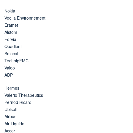
Nokia
Veolia Environnement
Eramet
Alstom
Forvia
Quadient
Solocal
TechnipFMC
Valeo
ADP
Hermes
Valerio Therapeutics
Pernod Ricard
Ubisoft
Airbus
Air Liquide
Accor