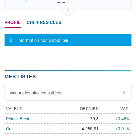
0,127 EUR
VALEUR INDICATIVE
CA59126M1068 MMG
DONNÉES TEMPS DIFFÉRÉ
PROFIL
CHIFFRES CLÉS
Politique d'exécution
Cotation sur les autres places
Message d'information
Information non disponible
0,22
0,20
0,18
MES LISTES
17h39
19h48
21h57
OUVERTURE
CLÔTURE VEILLE
Valeurs les plus consultées
0,200
0,185
+ HAUT
+ BAS
0,215
0,195
VALEUR
DERNIER
VAR.
VOLUME
CAPITAL ÉCHANGÉ
79,8
+0,48%
Pétrole Brent
616 050
0,00%
4 285,61
+0,91%
Or
VALORISATION
DERNIER ÉCHANGE
05.08.26 / 21:59:59