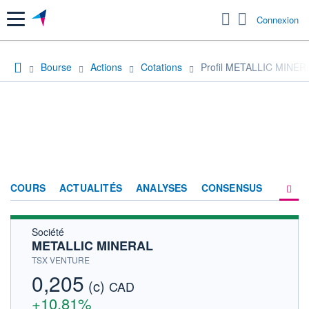
Menu
Connexion
Bourse
Actions
Cotations
Profil METALLIC MINER
COURS
ACTUALITÉS
ANALYSES
CONSENSUS
Société
SOCIÉTÉ
METALLIC MINERAL
HISTORIQUE
TSX VENTURE
0,205
(c)
ACTIONNAIRES
CAD
+10,81%