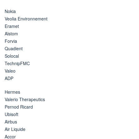
Nokia
Veolia Environnement
Eramet
Alstom
Forvia
Quadient
Solocal
TechnipFMC
Valeo
ADP
Hermes
Valerio Therapeutics
Pernod Ricard
Ubisoft
Airbus
Air Liquide
Accor