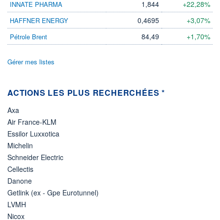
1,844
+22,28%
INNATE PHARMA
DIVIDENDE
0,00 CAD
-
0,4695
+3,07%
HAFFNER ENERGY
PROCHAIN
DIVIDENDE
84,49
+1,70%
Pétrole Brent
-
ÉLIGIBILITÉ
Gérer mes listes
Non éligible
Boursobank
ACTIONS LES PLUS RECHERCHÉES *
+ PORTEFEUILLE
+ LISTE
Axa
Air France-KLM
Essilor Luxxotica
Michelin
Schneider Electric
Cellectis
Danone
Getlink (ex - Gpe Eurotunnel)
LVMH
Nicox