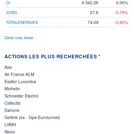
4 342,26
0,00%
Or
DIVIDENDE
0,00 CAD
-
27,6
-0,79%
2CRSI
PROCHAIN
DIVIDENDE
74,09
-0,60%
TOTALENERGIES
-
ÉLIGIBILITÉ
Gérer mes listes
Non éligible
Boursobank
ACTIONS LES PLUS RECHERCHÉES *
+ PORTEFEUILLE
+ LISTE
Axa
Air France-KLM
Essilor Luxxotica
Michelin
Schneider Electric
Cellectis
Danone
Getlink (ex - Gpe Eurotunnel)
LVMH
Nicox