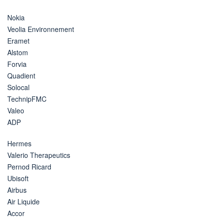
Nokia
Veolia Environnement
Eramet
Alstom
Forvia
Quadient
Solocal
TechnipFMC
Valeo
ADP
Hermes
Valerio Therapeutics
Pernod Ricard
Ubisoft
Airbus
Air Liquide
Accor