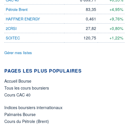
DIVIDENDE
0,00 CAD
-
83,35
+4,95%
Pétrole Brent
PROCHAIN
0,461
+9,76%
HAFFNER ENERGY
DIVIDENDE
-
27,82
+0,80%
2CRSI
ÉLIGIBILITÉ
120,75
+1,22%
SOITEC
Non éligible
Boursobank
Gérer mes listes
+ PORTEFEUILLE
+ LISTE
PAGES LES PLUS POPULAIRES
Accueil Bourse
Tous les cours boursiers
Cours CAC 40
Indices boursiers internationaux
Palmarès Bourse
Cours du Pétrole (Brent)