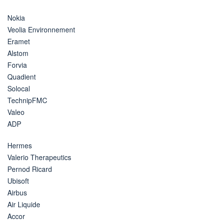
Nokia
Veolia Environnement
Eramet
Alstom
Forvia
Quadient
Solocal
TechnipFMC
Valeo
ADP
Hermes
Valerio Therapeutics
Pernod Ricard
Ubisoft
Airbus
Air Liquide
Accor