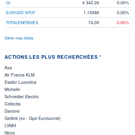
4 342,26
0,00%
Or
DIVIDENDE
0,00 CAD
-
1,15586
0,00%
EUR/USD SPOT
PROCHAIN
DIVIDENDE
74,09
-0,60%
TOTALENERGIES
-
ÉLIGIBILITÉ
Gérer mes listes
Non éligible
Boursobank
ACTIONS LES PLUS RECHERCHÉES *
+ PORTEFEUILLE
+ LISTE
Axa
Air France-KLM
Essilor Luxxotica
Michelin
Schneider Electric
Cellectis
Danone
Getlink (ex - Gpe Eurotunnel)
LVMH
Nicox