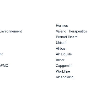
Hermes
 Environnement
Valerio Therapeutics
Pernod Ricard
Ubisoft
Airbus
nt
Air Liquide
Accor
ipFMC
Capgemini
Worldline
Kleaholding