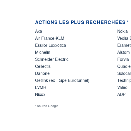
ACTIONS LES PLUS RECHERCHÉES *
Axa
Nokia
Air France-KLM
Veolia
Essilor Luxxotica
Eramet
Michelin
Alstom
Schneider Electric
Forvia
Cellectis
Quadie
Danone
Solocal
Getlink (ex - Gpe Eurotunnel)
Techn
LVMH
Valeo
Nicox
ADP
* source Google