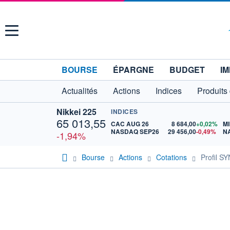
Menu
BOURSE
ÉPARGNE
BUDGET
IM
Actualités
Actions
Indices
Produits
Nikkei 225
INDICES
65 013,55
CAC AUG 26
8 684,00
+0,02%
MI
NASDAQ SEP26
29 456,00
-0,49%
N
-1,94%
Bourse
Actions
Cotations
Profil 