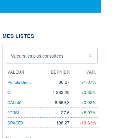
MES LISTES
Valeurs les plus consultées
VALEUR
DERNIER
VAR.
80,27
+1,07%
Pétrole Brent
4 283,28
+0,85%
Or
8 669,3
+0,03%
CAC 40
27,6
+8,07%
2CRSI
108,27
-13,61%
SPACEX