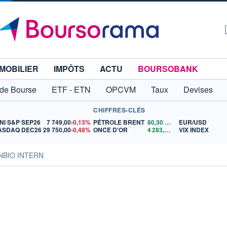
MOBILIER
IMPÔTS
ACTU
BOURSOBANK
 de Bourse
ETF - ETN
OPCVM
Taux
Devises
CHIFFRES-CLÉS
NI S&P SEP26
7 749,00
-0,13%
PÉTROLE BRENT
80,30
$US
EUR/USD
ASDAQ DEC26
29 750,00
-0,48%
ONCE D'OR
4 283,88
$US
VIX INDEX
SYNBIO INTERN