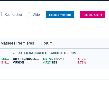
Rechercher
Aide
Espace Membre
Espace Client
Matières Premières
Forum
+ FORTES HAUSSES ET BAISSES SBF 120
1,1556
$US
DBV TECHNOLOGIES
+5,01%
UBISOFT
-6,19%
15,81
$US
VUSION
+4,72%
SES
-3,72%