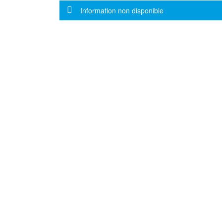
Message d'information
Information non disponible