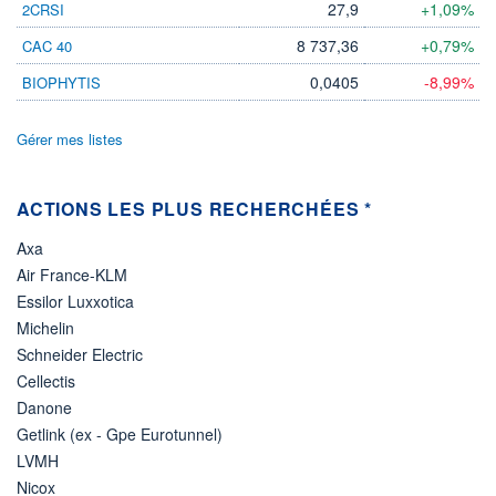
27,9
+1,09%
2CRSI
ÉLIGIBILITÉ
8 737,36
+0,79%
CAC 40
Non éligible
Boursobank
0,0405
-8,99%
BIOPHYTIS
+ PORTEFEUILLE
+ LISTE
Gérer mes listes
ACTIONS LES PLUS RECHERCHÉES *
Axa
Air France-KLM
Essilor Luxxotica
Michelin
Schneider Electric
Cellectis
Danone
Getlink (ex - Gpe Eurotunnel)
LVMH
Nicox