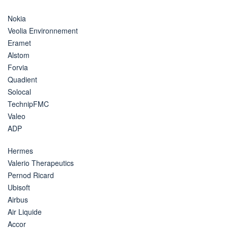
Nokia
Veolia Environnement
Eramet
Alstom
Forvia
Quadient
Solocal
TechnipFMC
Valeo
ADP
Hermes
Valerio Therapeutics
Pernod Ricard
Ubisoft
Airbus
Air Liquide
Accor