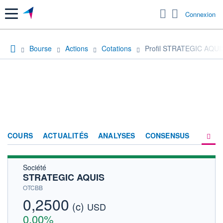
Menu
Connexion
Bourse
Actions
Cotations
Profil STRATEGIC AQUI
COURS
ACTUALITÉS
ANALYSES
CONSENSUS
Société
SOCIÉTÉ
STRATEGIC AQUIS
HISTORIQUE
OTCBB
0,2500
(c)
ACTIONNAIRES
USD
0,00%