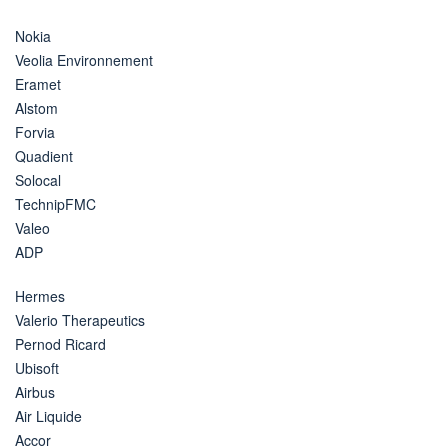
Nokia
Veolia Environnement
Eramet
Alstom
Forvia
Quadient
Solocal
TechnipFMC
Valeo
ADP
Hermes
Valerio Therapeutics
Pernod Ricard
Ubisoft
Airbus
Air Liquide
Accor