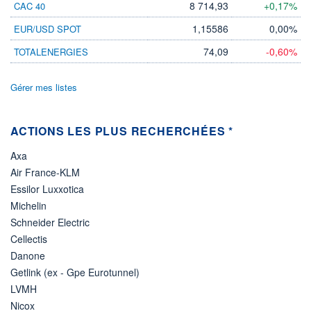
19 556 MUSD
8 714,93
+0,17%
CAC 40
LIMITE À LA
LIMITE À LA
1,15586
0,00%
EUR/USD SPOT
BAISSE
HAUSSE
0,0000
0,0000
74,09
-0,60%
TOTALENERGIES
RENDEMENT
PER ESTIMÉ
ESTIMÉ 2026
2026
3,31%
23,46
Gérer mes listes
DERNIER
ÉCHANGE
07.08.26 / 21:57:59
ACTIONS LES PLUS RECHERCHÉES *
ÉLIGIBILITÉ
Axa
Non éligible
Boursobank
Air France-KLM
Essilor Luxxotica
+ PORTEFEUILLE
+ LISTE
Michelin
Schneider Electric
Cellectis
Danone
Getlink (ex - Gpe Eurotunnel)
LVMH
Nicox