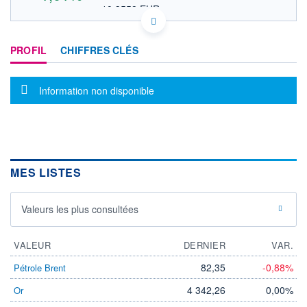
10,3558 EUR
VALEUR INDICATIVE
US8188001049 SGSOY
DONNÉES TEMPS DIFFÉRÉ
PROFIL
CHIFFRES CLÉS
Politique d'exécution
Cotation sur les autres places
Message d'information
Information non disponible
12,1
12,0
11,9
11,8
MES LISTES
18h04
20h00
OUVERTURE
CLÔTURE VEILLE
Valeurs les plus consultées
0,0000
11,8500
+ HAUT
+ BAS
12,0299
0,0000
VALEUR
DERNIER
VAR.
VOLUME
CAPITAL ÉCHANGÉ
82,35
-0,88%
Pétrole Brent
30 524
0,00%
4 342,26
0,00%
Or
VALORISATION
CAPI.
BOURSIÈRE
23 873 MUSD