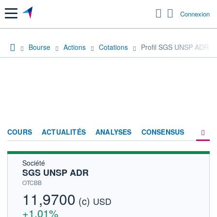
Menu
Connexion
Bourse
Actions
Cotations
Profil SGS UNSP ADR
COURS
ACTUALITÉS
ANALYSES
CONSENSUS
Société
SOCIÉTÉ
SGS UNSP ADR
HISTORIQUE
OTCBB
11,9700
(c)
ACTIONNAIRES
USD
+1,01%