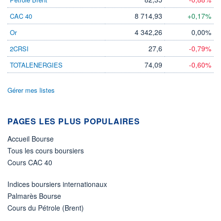
19 352 MUSD
8 714,93
+0,17%
CAC 40
LIMITE À LA
LIMITE À LA
BAISSE
HAUSSE
0,0000
0,0000
4 342,26
0,00%
Or
RENDEMENT
PER ESTIMÉ
27,6
-0,79%
2CRSI
ESTIMÉ 2026
2026
3,31%
23,46
74,09
-0,60%
TOTALENERGIES
DERNIER
ÉCHANGE
07.08.26 / 21:57:59
Gérer mes listes
ÉLIGIBILITÉ
Non éligible
PAGES LES PLUS POPULAIRES
Boursobank
Accueil Bourse
+ PORTEFEUILLE
+ LISTE
Tous les cours boursiers
Cours CAC 40
Indices boursiers internationaux
Palmarès Bourse
Cours du Pétrole (Brent)