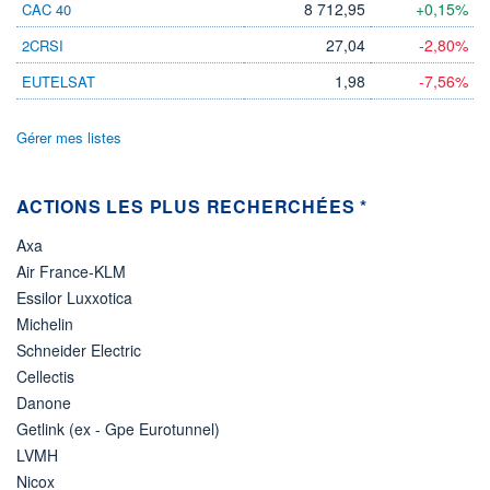
8 712,95
+0,15%
CAC 40
ÉLIGIBILITÉ
27,04
-2,80%
2CRSI
Non éligible
Boursobank
1,98
-7,56%
EUTELSAT
+ PORTEFEUILLE
+ LISTE
Gérer mes listes
ACTIONS LES PLUS RECHERCHÉES *
Axa
Air France-KLM
Essilor Luxxotica
Michelin
Schneider Electric
Cellectis
Danone
Getlink (ex - Gpe Eurotunnel)
LVMH
Nicox