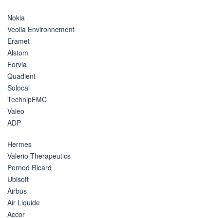
Nokia
Veolia Environnement
Eramet
Alstom
Forvia
Quadient
Solocal
TechnipFMC
Valeo
ADP
Hermes
Valerio Therapeutics
Pernod Ricard
Ubisoft
Airbus
Air Liquide
Accor